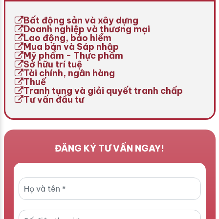
nghĩa vụ tài chính, đặc biệt
làm sai lệch chi phí sản
là thuế môn bài. Vậy, cách
xuất, kinh doanh mà còn có
Bất động sản và xây dựng
[…]
thể […]
Doanh nghiệp và thương mại
Lao động, bảo hiểm
Mua bán và Sáp nhập
Mỹ phẩm - Thực phẩm
Sở hữu trí tuệ
Tài chính, ngân hàng
Thuế
Tranh tụng và giải quyết tranh chấp
Tư vấn đầu tư
ĐĂNG KÝ TƯ VẤN NGAY!