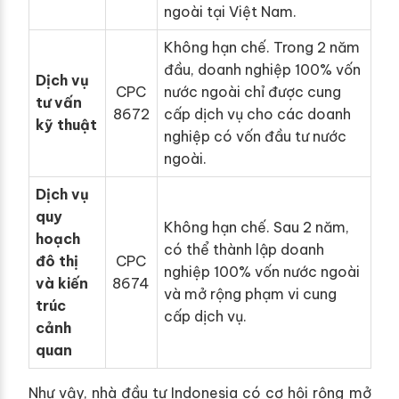
ngoài tại Việt Nam.
Không hạn chế. Trong 2 năm
đầu, doanh nghiệp 100% vốn
Dịch vụ
CPC
nước ngoài chỉ được cung
tư vấn
8672
cấp dịch vụ cho các doanh
kỹ thuật
nghiệp có vốn đầu tư nước
ngoài.
Dịch vụ
quy
Không hạn chế. Sau 2 năm,
hoạch
có thể thành lập doanh
đô thị
CPC
nghiệp 100% vốn nước ngoài
và kiến
8674
và mở rộng phạm vi cung
trúc
cấp dịch vụ.
cảnh
quan
Như vậy, nhà đầu tư Indonesia có cơ hội rộng mở