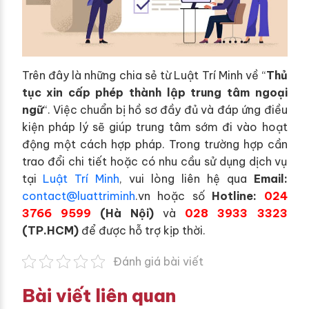
Trên đây là những chia sẻ từ Luật Trí Minh về “
Thủ
tục xin cấp phép thành lập trung tâm ngoại
ngữ
“. Việc chuẩn bị hồ sơ đầy đủ và đáp ứng điều
kiện pháp lý sẽ giúp trung tâm sớm đi vào hoạt
động một cách hợp pháp. Trong trường hợp cần
trao đổi chi tiết hoặc có nhu cầu sử dụng dịch vụ
tại
Luật Trí Minh
, vui lòng liên hệ qua
Email:
contact@luattriminh
.vn hoặc số
Hotline:
024
3766 9599
(Hà Nội)
và
028 3933 3323
(TP.HCM)
để được hỗ trợ kịp thời.
Đánh giá bài viết
Bài viết liên quan