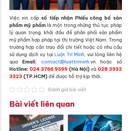
Việc xin cấp
số tiếp nhận Phiếu công bố sản
phẩm mỹ phẩm
là một trong những thủ tục pháp
lý quan trọng, khởi đầu để phân phối sản phẩm
mỹ phẩm hợp pháp tại thị trường Việt Nam.
Trong
trường hợp cần trao đổi chi tiết hoặc có nhu cầu
sử dụng dịch vụ tại
Luật Trí Minh
, vui lòng liên hệ
qua
Email:
contact@luattriminh
.vn hoặc số
Hotline:
024 3766 9599
(Hà Nội)
và
028 3933
3323
(TP.HCM)
để được hỗ trợ kịp thời.
Đánh giá bài viết
Bài viết liên quan