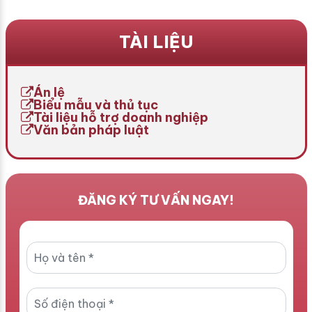
hành vi của người lao động
Người mẹ lúc này mong
và người sử dụng lao động,
muốn đổi họ cho con từ họ
đảm bảo môi trường làm
của mẹ sang họ của cha.
TÀI LIỆU
việc chuyên nghiệp, an
Để thực hiện thủ tục này,
toàn và hiệu quả. Đây
cha mẹ cần nắm rõ quy
không chỉ là công cụ quản
định pháp luật và các bước
lý nội bộ mà còn là căn cứ
[…]
Án lệ
[…]
Biểu mẫu và thủ tục
Tài liệu hỗ trợ doanh nghiệp
Văn bản pháp luật
ĐĂNG KÝ TƯ VẤN NGAY!