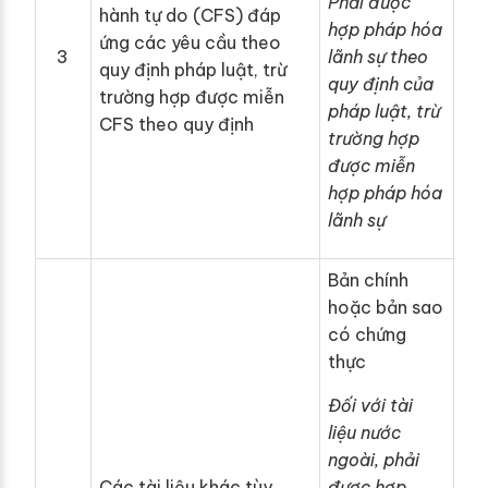
Phải được
hành tự do (CFS) đáp
hợp pháp hóa
ứng các yêu cầu theo
3
lãnh sự theo
quy định pháp luật, trừ
quy định của
trường hợp được miễn
pháp luật, trừ
CFS theo quy định
trường hợp
được miễn
hợp pháp hóa
lãnh sự
Bản chính
hoặc bản sao
có chứng
thực
Đối với tài
liệu nước
ngoài, phải
Các tài liệu khác tùy
được hợp