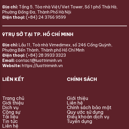
Địa chỉ:
Tầng 5, Tòa nhà Việt/Viet Tower, Số 1 phố Thái Hà,
Phường Đống Đa, Thành Phố Hà Nội
Điện thoại:
(+84) 24 3766 9599
TRỤ SỞ TẠI TP. HỒ CHÍ MINH
Địa chỉ:
Lầu 11, Toà nhà Vimedimex, số 246 Cống Quỳnh,
Phường Bến Thành, Thành phố Hồ Chí Minh
Điện thoại:
(+84) 28 3933 3323
Email:
contact@luattriminh.vn
Website:
https://luattriminh.vn
LIÊN KẾT
CHÍNH SÁCH
Trang chủ
Giới thiệu
Giới thiệu
Liên hệ
Dịch vụ
Chính sách bảo mật
Cộng sự
Quy ước sử dụng
Tài liệu
Điều khoản dịch vụ
Tin tức
Tuyển dụng
Liên hệ