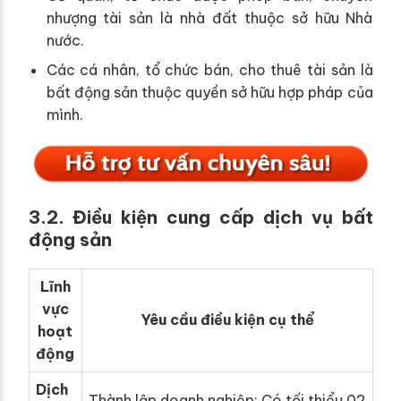
nhượng tài sản là nhà đất thuộc sở hữu Nhà
nước.
Các cá nhân, tổ chức bán, cho thuê tài sản là
bất động sản thuộc quyền sở hữu hợp pháp của
mình.
3.2. Điều kiện cung cấp dịch vụ bất
động sản
Lĩnh
vực
Yêu cầu điều kiện cụ thể
hoạt
động
Dịch
Thành lập doanh nghiệp; Có tối thiểu 02