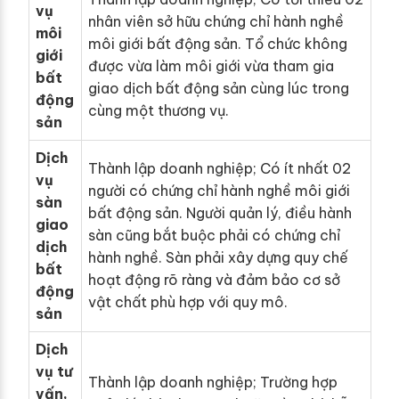
vụ
nhân viên sở hữu chứng chỉ hành nghề
môi
môi giới bất động sản. Tổ chức không
giới
được vừa làm môi giới vừa tham gia
bất
giao dịch bất động sản cùng lúc trong
động
cùng một thương vụ.
sản
Dịch
Thành lập doanh nghiệp; Có ít nhất 02
vụ
người có chứng chỉ hành nghề môi giới
sàn
bất động sản. Người quản lý, điều hành
giao
sàn cũng bắt buộc phải có chứng chỉ
dịch
hành nghề. Sàn phải xây dựng quy chế
bất
hoạt động rõ ràng và đảm bảo cơ sở
động
vật chất phù hợp với quy mô.
sản
Dịch
vụ tư
Thành lập doanh nghiệp; Trường hợp
vấn,