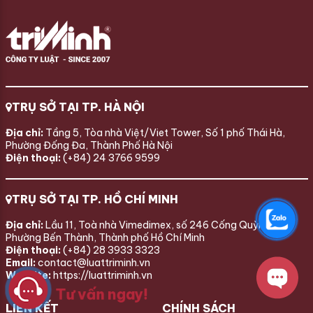
TRỤ SỞ TẠI TP. HÀ NỘI
Địa chỉ:
Tầng 5, Tòa nhà Việt/Viet Tower, Số 1 phố Thái Hà,
Phường Đống Đa, Thành Phố Hà Nội
Điện thoại:
(+84) 24 3766 9599
TRỤ SỞ TẠI TP. HỒ CHÍ MINH
Địa chỉ:
Lầu 11, Toà nhà Vimedimex, số 246 Cống Quỳnh,
Phường Bến Thành, Thành phố Hồ Chí Minh
Điện thoại:
(+84) 28 3933 3323
Email:
contact@luattriminh.vn
Website:
https://luattriminh.vn
Tư vấn ngay!
LIÊN KẾT
CHÍNH SÁCH