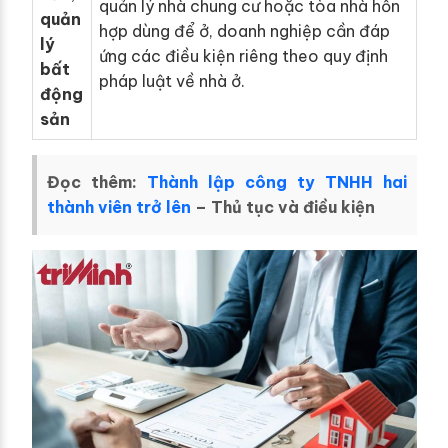
quản lý nhà chung cư hoặc tòa nhà hỗn
quản
hợp dùng để ở, doanh nghiệp cần đáp
lý
ứng các điều kiện riêng theo quy định
bất
pháp luật về nhà ở.
động
sản
Đọc thêm:
Thành lập công ty TNHH hai
thành viên trở lên
– Thủ tục và điều kiện