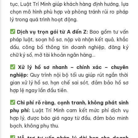
tục, Luật Trí Minh giúp khách hàng định hướng, lựa
chọn mô hình phù hợp và phòng tránh rủi ro pháp
lý trong quá trình hoạt động.
Dịch vụ trọn gói từ A đến Z:
Bao gồm tư vấn
pháp luật, soạn hồ sơ, nộp và nhận kết quả, khắc
dấu, công bố thông tin doanh nghiệp, đăng ký
chữ ký số, mở tài khoản ngân hàng…
Xử lý hồ sơ nhanh – chính xác – chuyên
nghiệp:
Quy trình nội bộ tối ưu giúp rút ngắn thời
gian xử lý hồ sơ, hạn chế sai sót, đảm bảo hồ sơ
hợp lệ ngay lần đầu tiên.
Chi phí rõ ràng, cạnh tranh, không phát sinh
phụ phí:
Luật Trí Minh cam kết mức phí dịch vụ
hợp lý, được báo giá ngay từ đầu, đảm bảo minh
bạch, không phụ thu.
Hỗ trợ tư vấn pháp lý dài hạn cho doanh