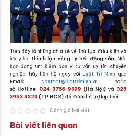
Trên đây là những chia sẻ về thủ tục, điều kiện và
lưu ý khi
thành lập công ty bất động sản
. Nếu
bạn đang tìm kiếm đơn vị tư vấn uy tín, chuyên
nghiệp, hãy liên hệ ngay với
Luật Trí Minh
qua
E
mail:
contact@luattriminh.vn
hoặc
số
Hotline:
024 3766 9599
(Hà Nội)
và
028
3933 3323
(TP.HCM)
để được hỗ trợ kịp thời!
Đánh giá bài viết
Bài viết liên quan