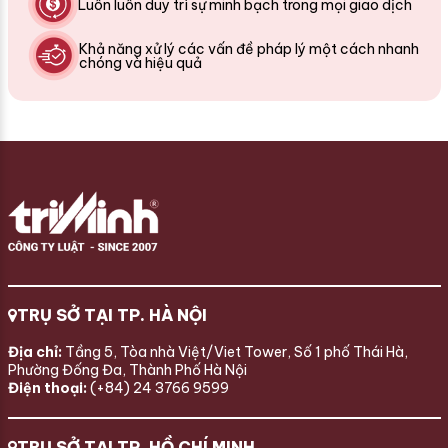
Luôn luôn duy trì sự minh bạch trong mọi giao dịch
Khả năng xử lý các vấn đề pháp lý một cách nhanh
chóng và hiệu quả
TRỤ SỞ TẠI TP. HÀ NỘI
Địa chỉ:
Tầng 5, Tòa nhà Việt/Viet Tower, Số 1 phố Thái Hà,
Phường Đống Đa, Thành Phố Hà Nội
Điện thoại:
(+84) 24 3766 9599
TRỤ SỞ TẠI TP. HỒ CHÍ MINH