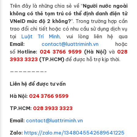
Trên đây là những chia sẻ về “
Người nước ngoài
không có thẻ tạm trú có thể định danh điện tử
VNeID mức độ 2 không?
”.
Trong trường hợp cần
trao đổi chi tiết hoặc có nhu cầu sử dụng dịch vụ
tại
Luật Trí Minh
, vui lòng liên hệ qua
Email:
contact@luattriminh.vn
hoặc
số
Hotline:
024 3766 9599
(Hà Nội)
và
028
3933 3323
(TP.HCM)
để được hỗ trợ kịp thời.
————————-
Liên hệ để được tư vấn
Hà Nội:
024 3766 9599
TP.HCM:
028 3933 3323
E
mail:
contact@luattriminh.vn
Zalo:
https://zalo.me/1348045542689641225