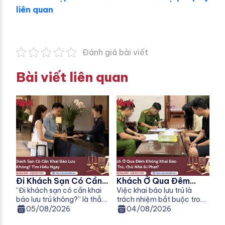
liên quan
Đánh giá bài viết
Bài viết liên quan
Đi Khách Sạn Có Cần
Khách Ở Qua Đêm
Khai Báo Lưu Trú
“Đi khách sạn có cần khai
Không Khai Báo Lưu
Việc khai báo lưu trú là
báo lưu trú không?” là thắc
trách nhiệm bắt buộc trong
Không?
Trú, Chủ Nhà Bị Phạt
mắc của nhiều người khi đi
nhiều trường hợp theo quy
05/08/2026
04/08/2026
Không?
công tác, du lịch hoặc nghỉ
định của pháp luật về cư