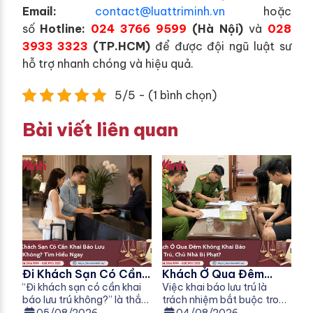
E
mail:
contact@luattriminh.vn
hoặc
số
Hotline:
024 3766 9599
(Hà Nội)
và
028
3933 3323
(TP.HCM)
để được đội ngũ luật sư
hỗ trợ nhanh chóng và hiệu quả.
5/5 - (1 bình chọn)
Bài viết liên quan
Đi Khách Sạn Có Cần
Khách Ở Qua Đêm
Khai Báo Lưu Trú
“Đi khách sạn có cần khai
Không Khai Báo Lưu
Việc khai báo lưu trú là
báo lưu trú không?” là thắc
trách nhiệm bắt buộc trong
Không?
Trú, Chủ Nhà Bị Phạt
mắc của nhiều người khi đi
nhiều trường hợp theo quy
05/08/2026
04/08/2026