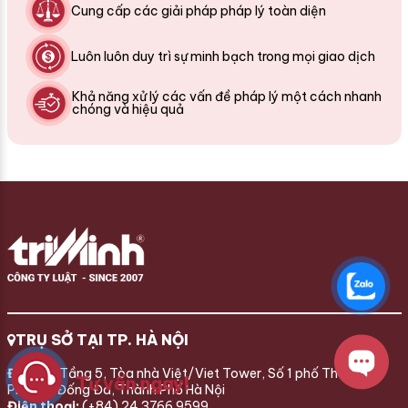
Cung cấp các giải pháp pháp lý toàn diện
Luôn luôn duy trì sự minh bạch trong mọi giao dịch
Khả năng xử lý các vấn đề pháp lý một cách nhanh
chóng và hiệu quả
TRỤ SỞ TẠI TP. HÀ NỘI
Địa chỉ:
Tầng 5, Tòa nhà Việt/Viet Tower, Số 1 phố Thái Hà,
Tư vấn ngay!
Phường Đống Đa, Thành Phố Hà Nội
Điện thoại:
(+84) 24 3766 9599