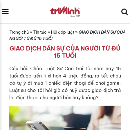
Trang chủ
»
Tin tức
»
Hỏi đáp luật
»
GIAO DỊCH DÂN SỰ CỦA
NGƯỜI TỪ ĐỦ 15 TUỔI
GIAO DỊCH DÂN SỰ CỦA NGƯỜI TỪ ĐỦ
15 TUỔI
Câu hỏi: Chào Luật Sư Con trai tôi năm nay 15
tuổi được tiền lì xì hơn 4 triệu đồng, ra tết cháu
có tự ý đi mua 1 chiếc điện thoại để chơi game.
Luật sư cho tôi hỏi giờ có huỷ được giao dịch trả
lại điện thoại cho người bán hay không?