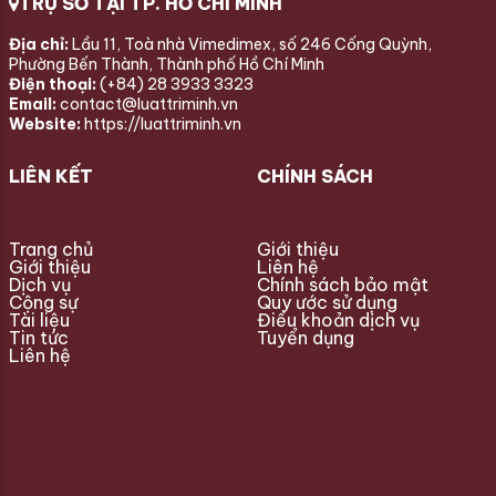
TRỤ SỞ TẠI TP. HỒ CHÍ MINH
Địa chỉ:
Lầu 11, Toà nhà Vimedimex, số 246 Cống Quỳnh,
Phường Bến Thành, Thành phố Hồ Chí Minh
Điện thoại:
(+84) 28 3933 3323
Email:
contact@luattriminh.vn
Website:
https://luattriminh.vn
LIÊN KẾT
CHÍNH SÁCH
Trang chủ
Giới thiệu
Giới thiệu
Liên hệ
Dịch vụ
Chính sách bảo mật
Cộng sự
Quy ước sử dụng
Tài liệu
Điều khoản dịch vụ
Tin tức
Tuyển dụng
Liên hệ