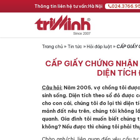
Thông tin liên hệ tư vấn:
Hà Nội
024.3766.9
Trang chủ
»
Tin tức
»
Hỏi đáp luật
»
CẤP GIẤY 
CẤP GIẤY CHỨNG NHẬN 
DIỆN TÍCH
Câu hỏi:
Năm 2005, vợ chồng tôi được 
sinh sống. Diện tích theo sổ đỏ được 
cho con cái, chúng tôi đo lại thì diện
mảnh đất nêu trên, chúng tôi không l
quanh. Gia đình tôi muốn biết chúng 
không? Nếu được thì chúng tôi phải thự
Chào anh/chị, liên quan đến yêu cầu tư