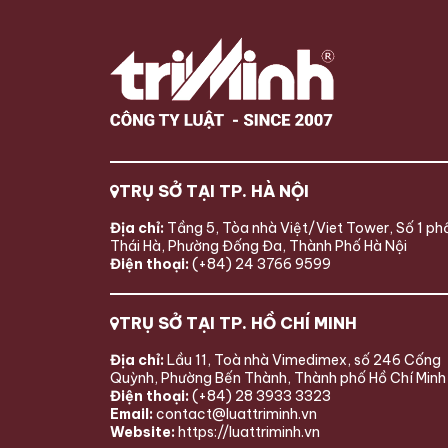
quy định pháp luật hiện hành, ai
Khách ở qu
là người có trách nhiệm thông
lưu trú, ch
báo lưu trú và việc không thực
Mức phạt là
hiện có […]
dưới đây Lu
TRỤ SỞ TẠI TP. HÀ NỘI
Địa chỉ:
Tầng 5, Tòa nhà Việt/Viet Tower, Số 1 ph
Thái Hà, Phường Đống Đa, Thành Phố Hà Nội
Điện thoại:
(+84) 24 3766 9599
TRỤ SỞ TẠI TP. HỒ CHÍ MINH
Địa chỉ:
Lầu 11, Toà nhà Vimedimex, số 246 Cống
Quỳnh, Phường Bến Thành, Thành phố Hồ Chí Minh
Điện thoại:
(+84) 28 3933 3323
Email:
contact@luattriminh.vn
Website:
https://luattriminh.vn