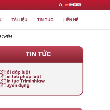
Ự
TÀI LIỆU
TIN TỨC
LIÊN HỆ
G THÊM
TIN TỨC
Hỏi đáp luật
Tin tức pháp luật
Tin tức Triminhlaw
Tuyển dụng