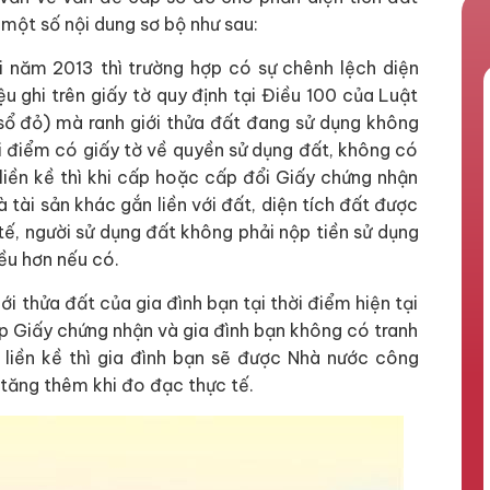
 một số nội dung sơ bộ như sau:
i năm 2013 thì trường hợp có sự chênh lệch diện
iệu ghi trên giấy tờ quy định tại Điều 100 của Luật
sổ đỏ) mà ranh giới thửa đất đang sử dụng không
hời điểm có giấy tờ về quyền sử dụng đất, không có
liền kề thì khi cấp hoặc cấp đổi Giấy chứng nhận
 tài sản khác gắn liền với đất, diện tích đất được
tế, người sử dụng đất không phải nộp tiền sử dụng
iều hơn nếu có.
ới thửa đất của gia đình bạn tại thời điểm hiện tại
p Giấy chứng nhận và gia đình bạn không có tranh
 liền kề thì gia đình bạn sẽ được Nhà nước công
 tăng thêm khi đo đạc thực tế.