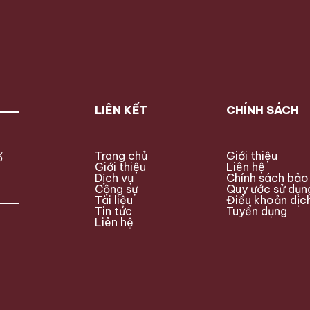
a đêm không khai báo
174/2026/NĐ-CP. Mức phạt áp
ủ nhà bị phạt không?
dụng chủ yếu đối với doanh
 bao nhiêu? Bài viết
nghiệp cung cấp dịch vụ trò chơi
ật […]
điện tử trên mạng nếu không
thực hiện […]
LIÊN KẾT
CHÍNH SÁCH
Trang chủ
Giới thiệu
ố
Giới thiệu
Liên hệ
Dịch vụ
Chính sách bảo
Cộng sự
Quy ước sử dụn
Tài liệu
Điều khoản dịc
Tin tức
Tuyển dụng
Liên hệ