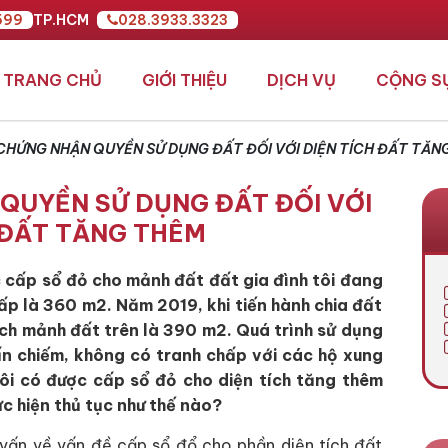
599
TP.HCM
028.3933.3323
TRANG CHỦ
GIỚI THIỆU
DỊCH VỤ
CỘNG S
CHỨNG NHẬN QUYỀN SỬ DỤNG ĐẤT ĐỐI VỚI DIỆN TÍCH ĐẤT TĂN
QUYỀN SỬ DỤNG ĐẤT ĐỐI VỚI
 ĐẤT TĂNG THÊM
cấp sổ đỏ cho mảnh đất đất gia đình tôi đang
cấp là 360 m2. Năm 2019, khi tiến hành chia đất
 tích mảnh đất trên là 390 m2. Quá trình sử dụng
ấn chiếm, không có tranh chấp với các hộ xung
tôi có được cấp sổ đỏ cho diện tích tăng thêm
c hiện thủ tục như thế nào?
 vấn về vấn đề cấp sổ đổ cho phần diện tích đất