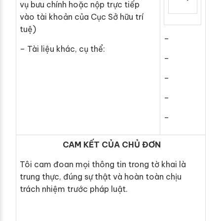
vụ bưu chính hoặc nộp trực tiếp
vào tài khoản của Cục Sở hữu trí
tuệ)
–
– Tài liệu khác, cụ thể:
–
–
–
–
CAM KẾT CỦA CHỦ ĐƠN
Tôi cam đoan mọi thông tin trong tờ khai là
trung thực, đúng sự thật và hoàn toàn chịu
trách nhiệm trước pháp luật.