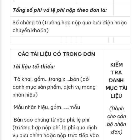
Tổng số phí và lệ phí nộp theo đơn là:
Số chứng từ (trường hợp nộp qua bưu điện hoặc
chuyển khoản):
CÁC TÀI LIỆU CÓ TRONG ĐƠN
KIỂM
Tài liệu tối thiểu:
TRA
 Tờ khai, gồm…trang x …bản (có
DANH
danh mục sản phẩm, dịch vụ mang
MỤC TÀI
nhãn hiệu)
LIỆU
 Mẫu nhãn hiệu, gồm…….mẫu
(Dành
cho cán
 Bản sao chứng từ nộp phí, lệ phí
bộ nhận
(trường hợp nộp phí, lệ phí qua dịch
đơn)
vụ bưu chính hoặc nộp trực tiếp vào