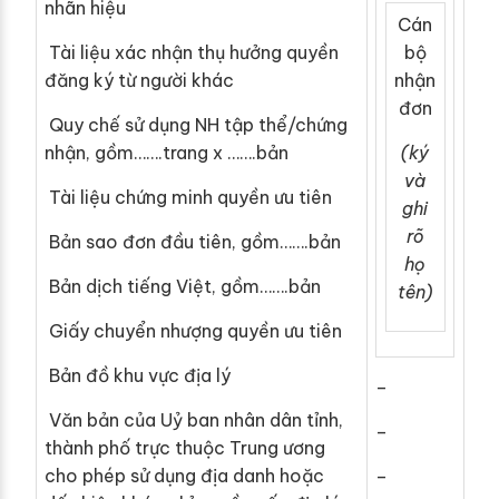
nhãn hiệu
Cán
 Tài liệu xác nhận thụ hưởng quyền
bộ
đăng ký từ người khác
nhận
đơn
 Quy chế sử dụng NH tập thể/chứng
nhận, gồm…….trang x …….bản
(ký
và
 Tài liệu chứng minh quyền ưu tiên
ghi
rõ
 Bản sao đơn đầu tiên, gồm…….bản
họ
 Bản dịch tiếng Việt, gồm…….bản
tên)
 Giấy chuyển nhượng quyền ưu tiên
 Bản đồ khu vực địa lý
–
 Văn bản của Uỷ ban nhân dân tỉnh,
–
thành phố trực thuộc Trung ương
cho phép sử dụng địa danh hoặc
–