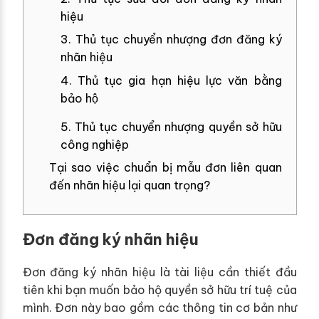
hiệu
3. Thủ tục chuyển nhượng đơn đăng ký
nhãn hiệu
4. Thủ tục gia hạn hiệu lực văn bằng
bảo hộ
5. Thủ tục chuyển nhượng quyền sở hữu
công nghiệp
Tại sao việc chuẩn bị mẫu đơn liên quan
đến nhãn hiệu lại quan trọng?
Đơn đăng ký nhãn hiệu
Đơn đăng ký nhãn hiệu là tài liệu cần thiết đầu
tiên khi bạn muốn bảo hộ quyền sở hữu trí tuệ của
mình. Đơn này bao gồm các thông tin cơ bản như