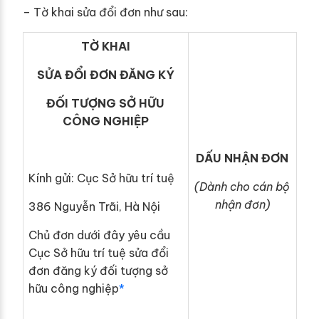
– Tờ khai sửa đổi đơn như sau:
TỜ KHAI
SỬA ĐỔI ĐƠN ĐĂNG KÝ
ĐỐI TƯỢNG SỞ HỮU
CÔNG NGHIỆP
DẤU NHẬN ĐƠN
Kính gửi: Cục Sở hữu trí tuệ
(Dành cho cán bộ
nhận đơn)
386 Nguyễn Trãi, Hà Nội
Chủ đơn dưới đây yêu cầu
Cục Sở hữu trí tuệ sửa đổi
đơn đăng ký đối tượng sở
hữu công nghiệp
*