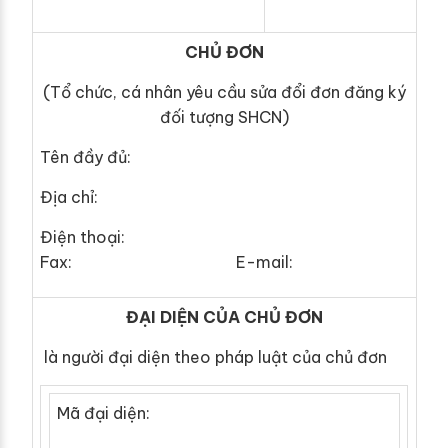
CHỦ ĐƠN
(Tổ chức, cá nhân yêu cầu sửa đổi đơn đăng ký
đối tượng SHCN)
Tên đầy đủ:
Địa chỉ:
Điện thoại:
Fax: E-mail:
ĐẠI DIỆN CỦA CHỦ ĐƠN
 là người đại diện theo pháp luật của chủ đơn
Mã đại diện: