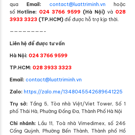
qua
Email:
contact@luattriminh.vn
hoặc
số
Hotline:
024 3766 9599
(Hà Nội)
và
028
3933 3323
(TP.HCM)
để được hỗ trợ kịp thời.
————————-
Liên hệ để được tư vấn
Hà Nội:
024 3766 9599
TP.HCM:
028 3933 3323
E
mail:
contact@luattriminh.vn
Zalo:
https://zalo.me/1348045542689641225
Trụ sở:
Tầng 5, Tòa nhà Việt/Viet Tower, Số 1
phố Thái Hà, Phường Đống Đa, Thành Phố Hà Nội
Chi nhánh:
Lầu 11, Toà nhà Vimedimex, số 246
Cống Quỳnh, Phường Bến Thành, Thành phố Hồ