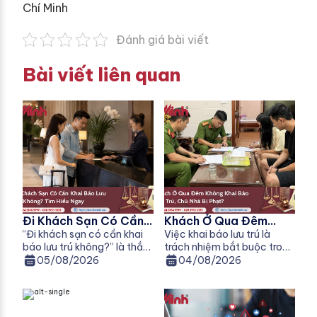
Chí Minh
Đánh giá bài viết
Bài viết liên quan
Đi Khách Sạn Có Cần
Khách Ở Qua Đêm
Khai Báo Lưu Trú
“Đi khách sạn có cần khai
Không Khai Báo Lưu
Việc khai báo lưu trú là
báo lưu trú không?” là thắc
trách nhiệm bắt buộc trong
Không?
Trú, Chủ Nhà Bị Phạt
mắc của nhiều người khi đi
nhiều trường hợp theo quy
05/08/2026
04/08/2026
Không?
công tác, du lịch hoặc nghỉ
định của pháp luật về cư
qua đêm tại khách sạn, nhà
trú. Tuy nhiên, không ít
nghỉ, homestay. Theo quy
người vẫn băn khoăn:
định pháp luật hiện hành, ai
Khách ở qua đêm không