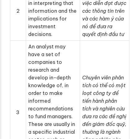
in interpreting that
việc diễn đạt được
2
information and the
các thông tin trên
implications for
và các hàm ý của
investment
nó để đưa ra
decisions.
quyết định đầu tư
An analyst may
have a set of
companies to
research and
develop in-depth
Chuyên viên phân
knowledge of, in
tích có thể có một
order to make
loạt công ty để
informed
tiến hành phân
recommendations
tích và nghiên cứu
3
to fund managers.
đưa ra các đề nghị
These are usually in
đến giám đốc quỹ,
a specific industrial
thường là ngành