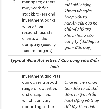
2
managers; others
môi giới chứng
may work for
khoán và ngân
stockbrokers and
hàng đầu tư,
investment banks
nghiên cứu của họ
where their
chủ yếu hỗ trợ
research assists
khách hàng của
clients of the
công ty (thường là
company (usually
giám đốc quỹ)
fund managers).
Typical Work Activities / Các công việc điển
hình
Investment analysts
can cover a broad
Chuyên viên phân
range of activities
tích đầu tư có thể
and disciplines,
đảm nhiệm nhiều
which can vary
hoạt động và thay
according to the
đổi tùy theo tính