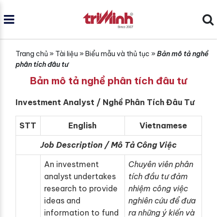
Trang chủ
»
Tài liệu
»
Biểu mẫu và thủ tục
»
Bản mô tả nghề
phân tích đâu tư
Bản mô tả nghề phân tích đâu tư
Investment Analyst / Nghề Phân Tích Đâu Tư
STT
English
Vietnamese
Job Description / Mô Tả Công Việc
An investment
Chuyên viên phân
analyst undertakes
tích đầu tư đảm
research to provide
nhiệm công việc
ideas and
nghiên cứu để đưa
information to fund
ra những ý kiến và