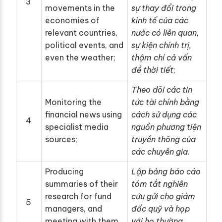
3
movements in the
sự thay đổi trong
economies of
kinh tế của các
relevant countries,
nước có liên quan,
political events, and
sự kiện chính trị,
even the weather;
thậm chí cả vấn
đề thời tiết
;
Theo dõi các tin
Monitoring the
tức tài chính bằng
financial news using
cách sử dụng các
4
specialist media
nguồn phương tiện
sources;
truyền thông của
các chuyên gia
.
Producing
Lập bảng báo cáo
summaries of their
tóm tắt nghiên
research for fund
cứu gửi cho giám
5
managers, and
đốc quỹ và họp
meeting with them
với họ thường