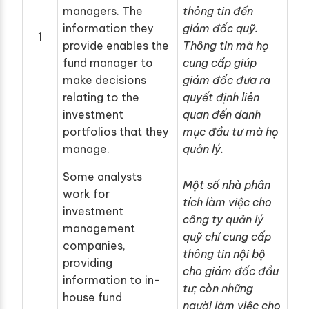
managers. The
thông tin đến
information they
giám đốc quỹ.
1
provide enables the
Thông tin mà họ
fund manager to
cung cấp giúp
make decisions
giám đốc đưa ra
relating to the
quyết định liên
investment
quan đến danh
portfolios that they
mục đầu tư mà họ
manage.
quản lý.
Some analysts
Một số nhà phân
work for
tích làm việc cho
investment
công ty quản lý
management
quỹ chỉ cung cấp
companies,
thông tin nội bộ
providing
cho giám đốc đầu
information to in-
tư; còn những
house fund
người làm việc cho