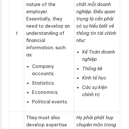
nature of the
chất mỗi doanh
employer.
nghiệp. Điều quan
Essentially, they
trọng là cần phải
need to develop an
có sự hiểu biết về
understanding of
thông tin tài chính
1
financial
như:
information, such
Kế Toán doanh
as:
nghiệp
Company
Thống kê
accounts;
Kinh tế học
Statistics;
Các sự kiện
Economics;
chính trị
Political events.
They must also
Họ phải phát huy
develop expertise
chuyên môn trong