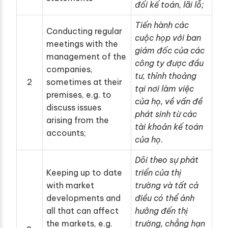
đối kế toán, lãi lỗ;
Tiến hành các
Conducting regular
cuộc họp với ban
meetings with the
giám đốc của các
management of the
công ty được đầu
companies,
tư, thỉnh thoảng
2
sometimes at their
tại nơi làm việc
premises, e.g. to
của họ, về vấn đề
discuss issues
phát sinh từ các
arising from the
tài khoản kế toán
accounts;
của họ
.
Dõi theo sự phát
Keeping up to date
triển của thị
with market
trường và tất cả
developments and
điều có thể ảnh
all that can affect
hưởng đến thị
the markets, e.g.
trường, chẳng hạn