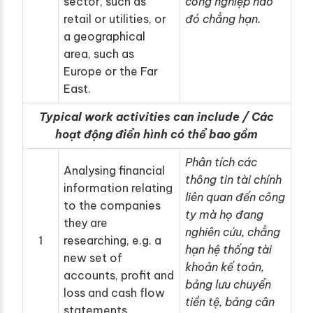
sector, such as
công nghiệp nào
retail or utilities, or
đó chẳng hạn.
a geographical
area, such as
Europe or the Far
East.
Typical work activities can include / Các
hoạt động điển hình có thể bao gồm
Phân tích các
Analysing financial
thông tin tài chính
information relating
liên quan đến công
to the companies
ty mà họ đang
they are
nghiên cứu, chẳng
1
researching, e.g. a
hạn hệ thống tài
new set of
khoản kế toán,
accounts, profit and
bảng lưu chuyển
loss and cash flow
tiền tệ, bảng cân
statements