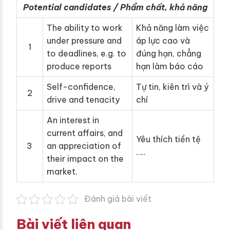
Potential candidates / Phẩm chất, khả năng
The ability to work
Khả năng làm việc
under pressure and
áp lực cao và
1
to deadlines, e.g. to
đúng hạn, chẳng
produce reports
hạn làm báo cáo
Self-confidence,
Tự tin, kiên trì và ý
2
drive and tenacity
chí
An interest in
current affairs, and
Yêu thích tiền tệ
3
an appreciation of
…..
their impact on the
market.
Đánh giá bài viết
Bài viết liên quan