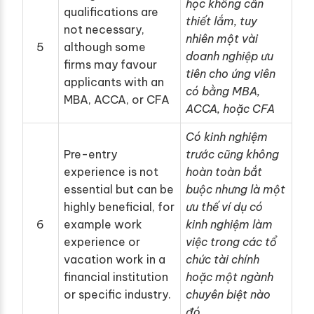
học không cần
qualifications are
thiết lắm, tuy
not necessary,
nhiên một vài
5
although some
doanh nghiệp ưu
firms may favour
tiên cho ứng viên
applicants with an
có bằng MBA,
MBA, ACCA, or CFA
ACCA, hoặc CFA
Có kinh nghiệm
Pre-entry
trước cũng không
experience is not
hoàn toàn bắt
essential but can be
buộc nhưng là một
highly beneficial, for
ưu thế ví dụ có
6
example work
kinh nghiệm làm
experience or
việc trong các tổ
vacation work in a
chức tài chính
financial institution
hoặc một ngành
or specific industry.
chuyên biệt nào
đó.