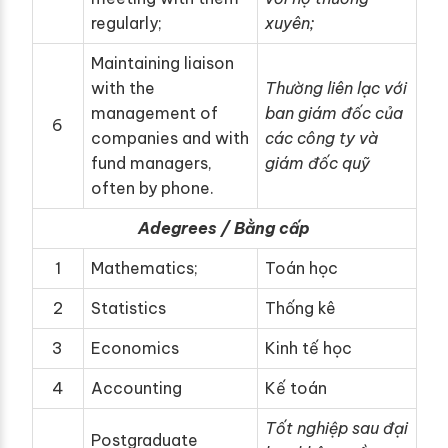
regularly;
xuyên;
Maintaining liaison
with the
Thường liên lạc với
management of
ban giám đốc của
6
companies and with
các công ty và
fund managers,
giám đốc quỹ
often by phone.
Adegrees / Bằng cấp
1
Mathematics;
Toán học
2
Statistics
Thống kê
3
Economics
Kinh tế học
4
Accounting
Kế toán
Tốt nghiệp sau đại
Postgraduate