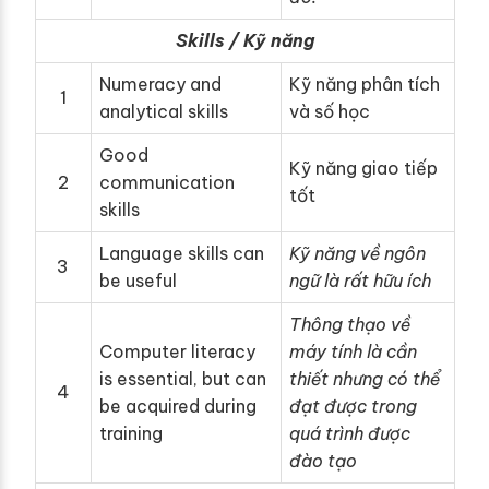
Skills / Kỹ năng
Numeracy and
Kỹ năng phân tích
1
analytical skills
và số học
Good
Kỹ năng giao tiếp
2
communication
tốt
skills
Language skills can
Kỹ năng về ngôn
3
be useful
ngữ là rất hữu ích
Thông thạo về
Computer literacy
máy tính là cần
is essential, but can
thiết nhưng có thể
4
be acquired during
đạt được trong
training
quá trình được
đào tạo