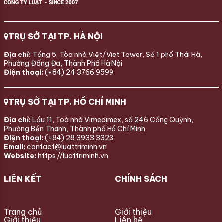
TRỤ SỞ TẠI TP. HÀ NỘI
Địa chỉ:
Tầng 5, Tòa nhà Việt/Viet Tower, Số 1 phố Thái Hà,
Phường Đống Đa, Thành Phố Hà Nội
Điện thoại:
(+84) 24 3766 9599
TRỤ SỞ TẠI TP. HỒ CHÍ MINH
Địa chỉ:
Lầu 11, Toà nhà Vimedimex, số 246 Cống Quỳnh,
Phường Bến Thành, Thành phố Hồ Chí Minh
Điện thoại:
(+84) 28 3933 3323
Email:
contact@luattriminh.vn
Website:
https://luattriminh.vn
LIÊN KẾT
CHÍNH SÁCH
Trang chủ
Giới thiệu
Giới thiệu
Liên hệ