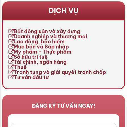
cấu hoặc chờ đợi thời cơ
tư quan tâm khi thực hiện
phục hồi. Tuy nhiên, một
hạch toán tài sản cố định.
DỊCH VỤ
trong những nỗi lo lớn nhất
Việc trích khấu hao không
của chủ doanh nghiệp là
đúng quy định không chỉ
nghĩa vụ tài chính, đặc biệt
làm sai lệch chi phí sản
là thuế môn bài. Vậy, cách
xuất, kinh doanh mà còn có
Bất động sản và xây dựng
[…]
thể […]
Doanh nghiệp và thương mại
Lao động, bảo hiểm
Mua bán và Sáp nhập
Mỹ phẩm - Thực phẩm
Sở hữu trí tuệ
Tài chính, ngân hàng
Thuế
Tranh tụng và giải quyết tranh chấp
Tư vấn đầu tư
ĐĂNG KÝ TƯ VẤN NGAY!