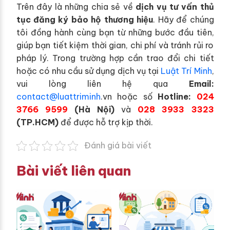
Trên đây là những chia sẻ về
dịch vụ tư vấn thủ
tục đăng ký bảo hộ thương hiệu
. Hãy để chúng
tôi đồng hành cùng bạn từ những bước đầu tiên,
giúp bạn tiết kiệm thời gian, chi phí và tránh rủi ro
pháp lý. Trong trường hợp cần trao đổi chi tiết
hoặc có nhu cầu sử dụng dịch vụ tại
Luật Trí Minh
,
vui lòng liên hệ qua
Email:
contact@luattriminh
.vn hoặc số
Hotline:
024
3766 9599
(Hà Nội)
và
028 3933 3323
(TP.HCM)
để được hỗ trợ kịp thời.
Đánh giá bài viết
Bài viết liên quan