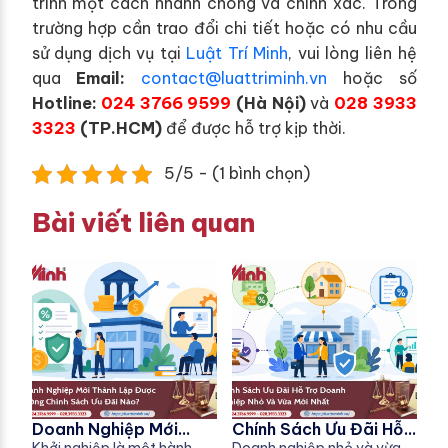
trình một cách nhanh chóng và chính xác. Trong
trường hợp cần trao đổi chi tiết hoặc có nhu cầu
sử dụng dịch vụ tại
Luật Trí Minh
, vui lòng liên hệ
qua
Email:
contact@luattriminh.vn
hoặc số
Hotline:
024 3766 9599
(Hà Nội)
và
028 3933
3323
(TP.HCM)
để được hỗ trợ kịp thời.
5/5 - (1 bình chọn)
Bài viết liên quan
Doanh Nghiệp Mới
Chính Sách Ưu Đãi Hỗ