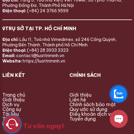
Phường Đống Đa, Thành Phố Hà Nội
Điện thoại:
(+84) 24 3766 9599
TRỤ SỞ TẠI TP. HỒ CHÍ MINH
Địa chỉ:
Lầu 11, Toà nhà Vimedimex, số 246 Cống Quỳnh,
Phường Bến Thành, Thành phố Hồ Chí Minh
Điện thoại:
(+84) 28 3933 3323
Email:
contact@luattriminh.vn
Website:
https://luattriminh.vn
LIÊN KẾT
CHÍNH SÁCH
Trang chủ
Giới thiệu
Giới thiệu
Liên hệ
Dịch vụ
Chính sách bảo mật
Cộng sự
Quy ước sử dụng
Tài liệu
Điều khoản dịch vụ
Tin tức
Tuyển dụng
Liên hệ
Tư vấn ngay!