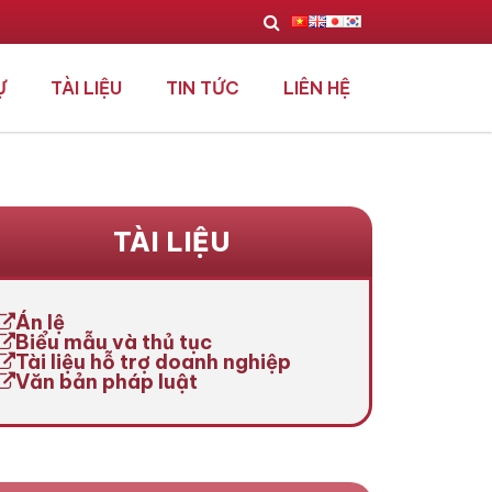
Ự
TÀI LIỆU
TIN TỨC
LIÊN HỆ
TÀI LIỆU
Án lệ
Biểu mẫu và thủ tục
Tài liệu hỗ trợ doanh nghiệp
Văn bản pháp luật