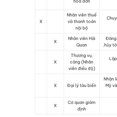
hoá đơn
Nhân viên thuế
Chuy
X
và thanh toán
nội bộ
Nhân viên Hải
Đăng 
X
Quan
,hủy t
Thương vụ,
Lập
X
cảng (Nhân
viên điều độ)
Nhận l
X
Đại lý tàu biển
Mỹ và
Cơ quan giám
X
định