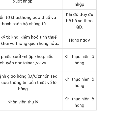
xuất nhập
nhập
Khi đã đầy đủ
ển tờ khai,thông báo thuế và
bộ hồ sơ theo
thanh toán bộ chứng từ
QĐ.
ký tờ khai,kiểm hoá,tính thuế
Hàng ngày
ờ khai và thông quan hàng hóa,.
 phiếu xuất-nhập kho,phiếu
Khi thực hiện lô
chuyển container.,vv,vv
hàng
ệnh giao hàng (D/O);nhấn seal
Khi thực hiện lô
 các thông tin cần thiết về lô
hàng
hàng
Khi thực hiện lô
Nhân viên thụ lý
hàng