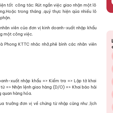
hiện tốt công tác: Rút ngắn việc giao nhận một lô
ng.Hoặc trong tháng ,quý thực hiện qúa nhiều lô
 phận.
 nhân viên của đơn vị kinh doanh-xuất nhập khẩu
ùng một công việc.
và Phong KTTC nhăc nhở,phê bình các nhân viên
doanh-xuất nhập khẩu => Kiểm tra => Lập tờ khai
từ => Nhận lệnh giao hàng (D/O) => Khai báo hải
g quan hàng hóa.
ua trưởng đơn vị về chứng từ nhập cũng như ,lịch