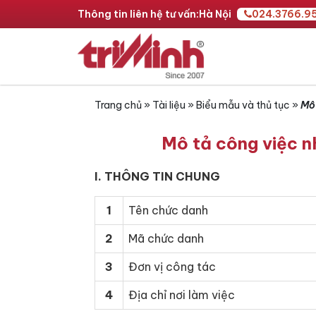
Thông tin liên hệ tư vấn:
Hà Nội
024.3766.9
Trang chủ
»
Tài liệu
»
Biểu mẫu và thủ tục
»
Mô 
Mô tả công việc n
I. THÔNG TIN CHUNG
1
Tên chức danh
2
Mã chức danh
3
Đơn vị công tác
4
Địa chỉ nơi làm việc