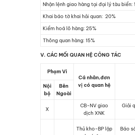
Nhận lệnh giao hàng tại đại lý tàu biển:
Khai báo tờ khai hải quan: 20%
Kiểm hoá lô hàng: 25%
Thông quan hàng: 15%
V. CÁC MỐI QUAN HỆ CÔNG TÁC
Phạm Vi
Cá nhân,đơn
vị có quan hệ
Nội
Bên
bộ
Ngoài
CB-NV giao
Giải 
X
dịch XNK
Thủ kho-BP lập
Báo số