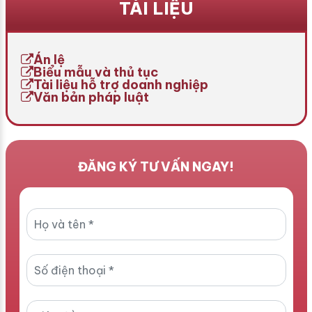
TÀI LIỆU
việc chuyên nghiệp, an
Để thực hiện thủ tục này,
toàn và hiệu quả. Đây
cha mẹ cần nắm rõ quy
không chỉ là công cụ quản
định pháp luật và các bước
lý nội bộ mà còn là căn cứ
[…]
Án lệ
[…]
Biểu mẫu và thủ tục
Tài liệu hỗ trợ doanh nghiệp
Văn bản pháp luật
ĐĂNG KÝ TƯ VẤN NGAY!