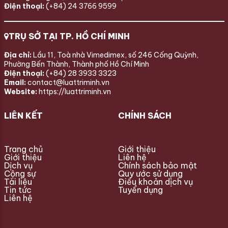
Điện thoại:
(+84) 24 3766 9599
TRỤ SỞ TẠI TP. HỒ CHÍ MINH
Địa chỉ:
Lầu 11, Toà nhà Vimedimex, số 246 Cống Quỳnh,
Phường Bến Thành, Thành phố Hồ Chí Minh
Điện thoại:
(+84) 28 3933 3323
Email:
contact@luattriminh.vn
Website:
https://luattriminh.vn
LIÊN KẾT
CHÍNH SÁCH
Trang chủ
Giới thiệu
Giới thiệu
Liên hệ
Dịch vụ
Chính sách bảo mật
Cộng sự
Quy ước sử dụng
Tài liệu
Điều khoản dịch vụ
Tin tức
Tuyển dụng
Liên hệ