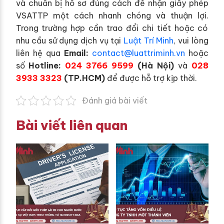
và chuẩn bị hồ sơ đúng cách để nhận giấy phép
VSATTP một cách nhanh chóng và thuận lợi.
Trong trường hợp cần trao đổi chi tiết hoặc có
nhu cầu sử dụng dịch vụ tại
Luật Trí Minh
, vui lòng
liên hệ qua
Email:
contact@luattriminh.vn
hoặc
số
Hotline:
024 3766 9599
(Hà Nội)
và
028
3933 3323
(TP.HCM)
để được hỗ trợ kịp thời.
Đánh giá bài viết
Bài viết liên quan