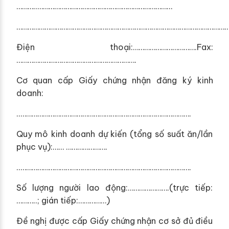
………..………………………………………………………………
…………………………………………………………………………………………………
Điện thoại:…………………………….Fax:
……………………………………………………….
Cơ quan cấp Giấy chứng nhận đăng ký kinh
doanh:
..……………………………………………………………………………….
Quy mô kinh doanh dự kiến (tổng số suất ăn/lần
phục vụ):…… ………………….
..……………………………………………………………………………….
Số lượng người lao động:………………….(trực tiếp:
………..; gián tiếp:……………)
Đề nghị được cấp Giấy chứng nhận cơ sở đủ điều