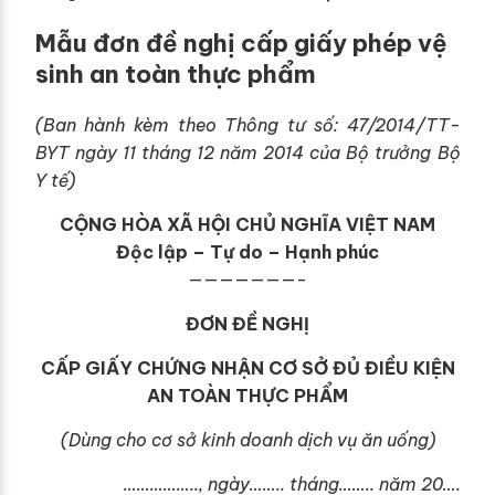
Mẫu đơn đề nghị cấp giấy phép vệ
sinh an toàn thực phẩm
(Ban hành kèm theo Thông tư số: 47/2014/TT-
BYT ngày 11 tháng 12 năm 2014 của Bộ trưởng Bộ
Y tế)
CỘNG HÒA XÃ HỘI CHỦ NGHĨA VIỆT NAM
Độc lập – Tự do – Hạnh phúc
———————-
ĐƠN ĐỀ NGHỊ
CẤP GIẤY CHỨNG NHẬN CƠ SỞ ĐỦ ĐIỀU KIỆN
AN TOÀN THỰC PHẨM
(Dùng cho cơ sở kinh doanh dịch vụ ăn uống)
…………….., ngày…….. tháng…….. năm 20….