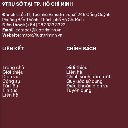
TRỤ SỞ TẠI TP. HỒ CHÍ MINH
Địa chỉ:
Lầu 11, Toà nhà Vimedimex, số 246 Cống Quỳnh,
Phường Bến Thành, Thành phố Hồ Chí Minh
Điện thoại:
(+84) 28 3933 3323
Email:
contact@luattriminh.vn
Website:
https://luattriminh.vn
LIÊN KẾT
CHÍNH SÁCH
Trang chủ
Giới thiệu
Giới thiệu
Liên hệ
Dịch vụ
Chính sách bảo mật
Cộng sự
Quy ước sử dụng
Tài liệu
Điều khoản dịch vụ
Tin tức
Tuyển dụng
Liên hệ