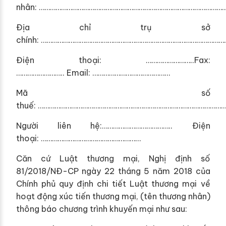
nhân: ………………………………………………………………………………………
Địa chỉ trụ sở
chính: ………………………………………………………………………………………
Điện thoại: ……………………..Fax:
…………………….. Email: ……………………………………
Mã số
thuế: …………………………………………………………………………………………
Người liên hệ:……………………………….. Điện
thoại: ………………………………………………
Căn cứ Luật thương mại, Nghị định số
81/2018/NĐ-CP ngày 22 tháng 5 năm 2018 của
Chính phủ quy định chi tiết Luật thương mại về
hoạt động xúc tiến thương mại, (tên thương nhân)
thông báo chương trình khuyến mại như sau: