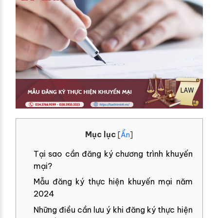
Mục lục
[
Ẩn
]
Tại sao cần đăng ký chương trình khuyến
mại?
Mẫu đăng ký thực hiện khuyến mại năm
2024
Những điều cần lưu ý khi đăng ký thực hiện