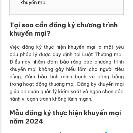
khuyến mại
Tại sao cần đăng ký chương trình
khuyến mại?
Việc đăng ký thực hiện khuyến mại là một yêu
cầu pháp lý được quy định tại Luật Thương mại.
Điều này nhằm đảm bảo rằng các chương trình
khuyến mại không gây hiểu lầm cho người tiêu
dùng, đảm bảo tính minh bạch và công bằng
trong hoạt động thương mại. Đăng ký khuyến mại
giúp cơ quan quản lý kiểm soát và ngăn chặn các
hành vi cạnh tranh không lành mạnh.
Mẫu đăng ký thực hiện khuyến mại
năm 2024