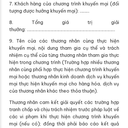
7. Khách hàng của chương trình khuyến mại (đối
tượng được hưởng khuyến mại): ………
8. Tổng giá trị giải
thưởng: …………………………………………………………………………
9. Tên của các thương nhân cùng thực hiện
khuyến mại, nội dung tham gia cụ thể và trách
nhiệm cụ thể của từng thương nhân tham gia thực
hiện trong chương trình (Trường hợp nhiều thương
nhân cùng phối hợp thực hiện chương trình khuyến
mại hoặc thương nhân kinh doanh dịch vụ khuyến
mại thực hiện khuyến mại cho hàng hóa, dịch vụ
của thương nhân khác theo thỏa thuận).
Thương nhân cam kết giải quyết các trường hợp
tranh chấp và chịu trách nhiệm trước pháp luật về
các vi phạm khi thực hiện chương trình khuyến
mại (nếu có); đồng thời phải báo cáo kết quả