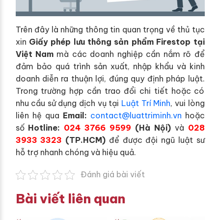
Trên đây là những thông tin quan trọng về thủ tục
xin
Giấy phép lưu thông sản phẩm Firestop tại
Việt Nam
mà các doanh nghiệp cần nắm rõ để
đảm bảo quá trình sản xuất, nhập khẩu và kinh
doanh diễn ra thuận lợi, đúng quy định pháp luật.
Trong trường hợp cần trao đổi chi tiết hoặc có
nhu cầu sử dụng dịch vụ tại
Luật Trí Minh
, vui lòng
liên hệ qua
E
mail:
contact@luattriminh.vn
hoặc
số
Hotline:
024 3766 9599
(Hà Nội)
và
028
3933 3323
(TP.HCM)
để được đội ngũ luật sư
hỗ trợ nhanh chóng và hiệu quả.
Đánh giá bài viết
Bài viết liên quan