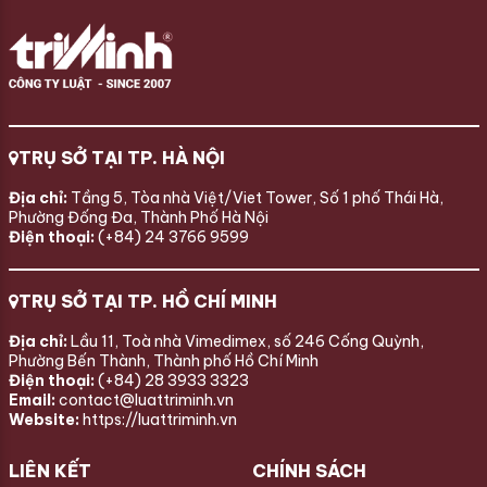
TRỤ SỞ TẠI TP. HÀ NỘI
Địa chỉ:
Tầng 5, Tòa nhà Việt/Viet Tower, Số 1 phố Thái Hà,
Phường Đống Đa, Thành Phố Hà Nội
Điện thoại:
(+84) 24 3766 9599
TRỤ SỞ TẠI TP. HỒ CHÍ MINH
Địa chỉ:
Lầu 11, Toà nhà Vimedimex, số 246 Cống Quỳnh,
Phường Bến Thành, Thành phố Hồ Chí Minh
Điện thoại:
(+84) 28 3933 3323
Email:
contact@luattriminh.vn
Website:
https://luattriminh.vn
LIÊN KẾT
CHÍNH SÁCH