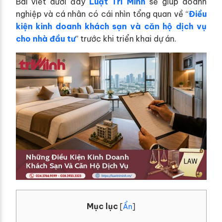
Bài viết dưới đây
Luật Trí Minh
sẽ giúp doanh
nghiệp và cá nhân có cái nhìn tổng quan về “
Điều
kiện kinh doanh khách sạn và căn hộ dịch vụ
cho nhà đầu tư
” trước khi triển khai dự án.
Mục lục
[
Ẩn
]