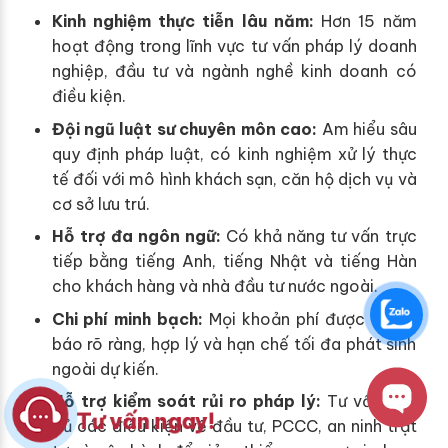
Kinh nghiệm thực tiễn lâu năm:
Hơn 15 năm
hoạt động trong lĩnh vực tư vấn pháp lý doanh
nghiệp, đầu tư và ngành nghề kinh doanh có
điều kiện.
Đội ngũ luật sư chuyên môn cao:
Am hiểu sâu
quy định pháp luật, có kinh nghiệm xử lý thực
tế đối với mô hình khách sạn, căn hộ dịch vụ và
cơ sở lưu trú.
Hỗ trợ đa ngôn ngữ:
Có khả năng tư vấn trực
tiếp bằng tiếng Anh, tiếng Nhật và tiếng Hàn
cho khách hàng và nhà đầu tư nước ngoài.
Chi phí minh bạch:
Mọi khoản phí được thông
báo rõ ràng, hợp lý và hạn chế tối đa phát sinh
ngoài dự kiến.
Hỗ trợ kiểm soát rủi ro pháp lý:
Tư vấn đầy
Tư vấn ngay!
đủ các điều kiện về đầu tư, PCCC, an ninh trật