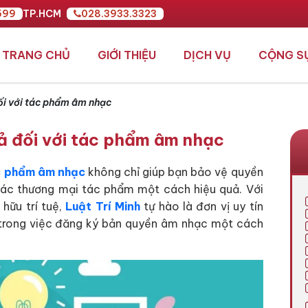
599
TP.HCM
028.3933.3323
TRANG CHỦ
GIỚI THIỆU
DỊCH VỤ
CỘNG S
ối với tác phẩm âm nhạc
ả đối với tác phẩm âm nhạc
ác phẩm âm nhạc
không chỉ giúp bạn bảo vệ quyền
thác thương mại tác phẩm một cách hiệu quả. Với
 hữu trí tuệ,
Luật Trí Minh
tự hào là đơn vị uy tín
trong việc đăng ký bản quyền âm nhạc một cách