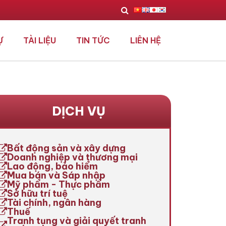
Ự
TÀI LIỆU
TIN TỨC
LIÊN HỆ
DỊCH VỤ
Bất động sản và xây dựng
Doanh nghiệp và thương mại
Lao động, bảo hiểm
Mua bán và Sáp nhập
Mỹ phẩm - Thực phẩm
Sở hữu trí tuệ
Tài chính, ngân hàng
Thuế
Tranh tụng và giải quyết tranh