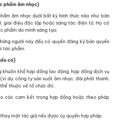
tác phẩm âm nhạc)
 phẩm âm nhạc dưới bất kỳ hình thức nào như: bản
í, giai điệu độc lập hoặc sáng tác điện tử. Họ có
ác phẩm do mình sáng tạo.
 những người này đều có quyền đăng ký bản quyền
ới tác phẩm.
nếu có)
g khuôn khổ hợp đồng lao động, hợp đồng dịch vụ
ví dụ: công ty sản xuất âm nhạc, đài phát thanh,
 thể thuộc về tổ chức đó.
eo các cam kết trong hợp đồng hoặc theo pháp
thay mặt tác giả nếu được ủy quyền hợp pháp.