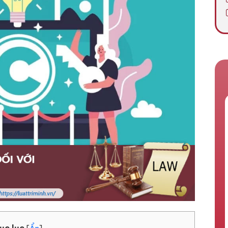
ục lục