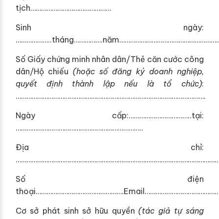
tịch………………………………………
Sinh ngày:
………………..tháng…………….năm………………………………………………
Số Giấy chứng minh nhân dân/Thẻ căn cước công
dân/Hộ chiếu
(hoặc số đ
ă
ng ký do
a
nh nghiệp,
quyết định thành
l
ập nếu
l
à t
ổ
chức)
:
…………………………………………………………………………………………….
Ngày cấp:……………………………..tại:
……………………………………………………………..
Địa chỉ:
……………………………………………………………………………………………………
Số điện
thoại………………………………………….Email…………………………………
Cơ sở phát sinh sở hữu quyền
(
tác giả tự sáng