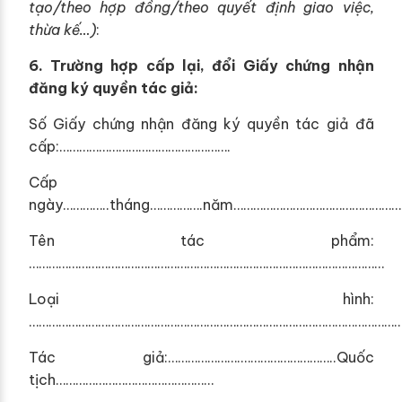
tạo/theo hợp đ
ồ
ng/theo quyết định giao việc,
thừa kế
…)
:
6.
Tr
ườn
g hợp cấp lại, đổi Giấy chứng nhận
đăng ký quyền tác giả:
Số Giấy chứng nhận đăng ký quyền tác giả đã
cấp:…………………………………………….
Cấp
ngày…………..tháng…………….năm……………………………………………
Tên tác phẩm:
………………………………………………………………………………………………
Loại hình:
……………………………………………………………………………………………………
Tác giả:………………….………………………..Quốc
tịch…………………………………………