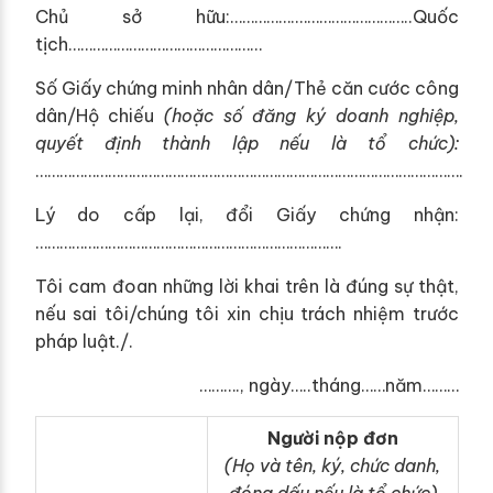
Chủ sở hữu:…………….………………………..Quốc
tịch…………………………………………
Số Giấy chứng minh nhân dân/Thẻ căn cước công
dân/Hộ chiếu
(hoặc số đ
ă
ng ký doanh nghiệp,
quyết định thành
lậ
p nếu là t
ổ
chức):
…………………………………………………………………………………………….
Lý do cấp lại, đổi Giấy chứng nhận:
………………………………………………………………….
Tôi cam đoan những lời khai trên là đúng sự thật,
nếu sai tôi/chúng tôi xin chịu trách nhiệm trước
pháp luật./.
………., ngày…..tháng……năm………
Người nộp đơn
(H
ọ và tên, ký, chức danh,