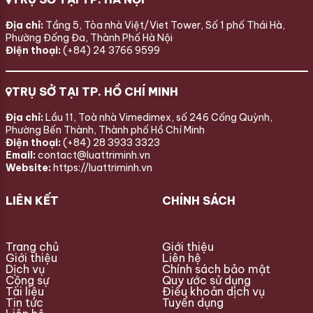
Địa chỉ:
Tầng 5, Tòa nhà Việt/Viet Tower, Số 1 phố Thái Hà,
Phường Đống Đa, Thành Phố Hà Nội
Điện thoại:
(+84) 24 3766 9599
TRỤ SỞ TẠI TP. HỒ CHÍ MINH
Địa chỉ:
Lầu 11, Toà nhà Vimedimex, số 246 Cống Quỳnh,
Phường Bến Thành, Thành phố Hồ Chí Minh
Điện thoại:
(+84) 28 3933 3323
Email:
contact@luattriminh.vn
Website:
https://luattriminh.vn
LIÊN KẾT
CHÍNH SÁCH
Trang chủ
Giới thiệu
Giới thiệu
Liên hệ
Dịch vụ
Chính sách bảo mật
Cộng sự
Quy ước sử dụng
Tài liệu
Điều khoản dịch vụ
Tin tức
Tuyển dụng