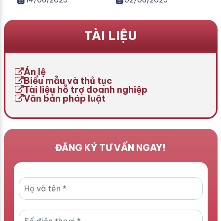
hành vi của người lao động
Người mẹ lúc này mong
và người sử dụng lao động,
muốn đổi họ cho con từ họ
đảm bảo môi trường làm
của mẹ sang họ của cha.
TÀI LIỆU
việc chuyên nghiệp, an
Để thực hiện thủ tục này,
toàn và hiệu quả. Đây
cha mẹ cần nắm rõ quy
không chỉ là công cụ quản
định pháp luật và các bước
lý nội bộ mà còn là căn cứ
[…]
Án lệ
[…]
Biểu mẫu và thủ tục
Tài liệu hỗ trợ doanh nghiệp
Văn bản pháp luật
ĐĂNG KÝ TƯ VẤN NGAY!