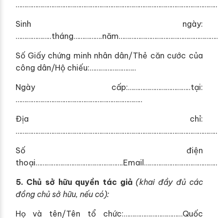
……………………………………………………………………………………………………
Sinh ngày:
………………..tháng…………….năm………………………………………………
Số Giấy chứng minh nhân dân/Thẻ căn cước của
công dân/Hộ chiếu:……………………..
Ngày cấp:……………………………..tại:
……………………………………………………………..
Địa chỉ:
……………………………………………………………………………………………………
Số điện
thoại………………………………………….Email…………………………………
5.
Chủ s
ở
hữu quyền tác giả
(khai đ
ầ
y đủ các
đồng ch
ủ
sở hữu, nếu c
ó
):
Họ và tên/Tên tổ chức:……………………………Quốc