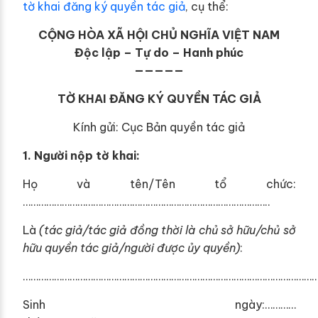
tờ khai đăng ký quyền tác giả
, cụ thể:
CỘNG HÒA XÃ HỘI CHỦ NGHĨA VIỆT NAM
Độc lập – Tự do – Hanh phúc
—————
TỜ KHAI ĐĂNG KÝ QUYỀN TÁC GIẢ
Kính gửi: Cục Bản quyền tác giả
1.
Ngư
ờ
i nộp t
ờ
khai:
Họ và tên/Tên tổ chức:
…………………………………………………………………………………..
Là
(tác giả/tác giả đồng thờ
i l
à ch
ủ
sở h
ữu
/chủ sở
hữu quyền tác gi
ả
/người được ủy quyền)
:
…………………………………………………………………………………………………
Sinh ngày:…………