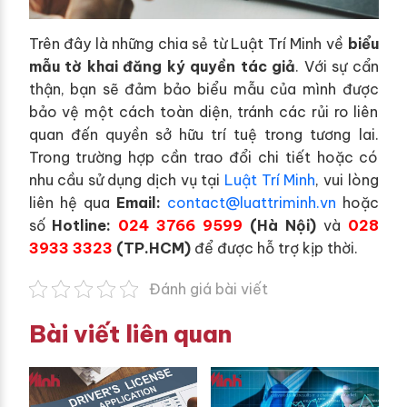
Trên đây là những chia sẻ từ Luật Trí Minh về
biểu
mẫu tờ khai đăng ký quyền tác giả
. Với sự cẩn
thận, bạn sẽ đảm bảo biểu mẫu của mình được
bảo vệ một cách toàn diện, tránh các rủi ro liên
quan đến quyền sở hữu trí tuệ trong tương lai.
Trong trường hợp cần trao đổi chi tiết hoặc có
nhu cầu sử dụng dịch vụ tại
Luật Trí Minh
, vui lòng
liên hệ qua
Email:
contact@luattriminh.vn
hoặc
số
Hotline:
024 3766 9599
(Hà Nội)
và
028
3933 3323
(TP.HCM)
để được hỗ trợ kịp thời.
Đánh giá bài viết
Bài viết liên quan