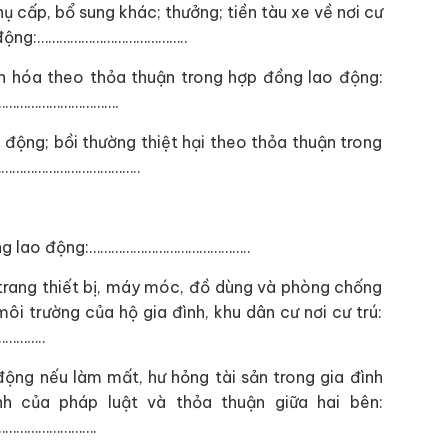
ụ cấp, bổ sung khác; thưởng; tiền tàu xe về nơi cư
ao động:…………………………………..
ăn hóa theo thỏa thuận trong hợp đồng lao động:
………………………….
o động; bồi thường thiệt hại theo thỏa thuận trong
…………………………………..
ồng lao động:……………………………………..
trang thiết bị, máy móc, đồ dùng và phòng chống
i trường của hộ gia đình, khu dân cư nơi cư trú:
………..
động nếu làm mất, hư hỏng tài sản trong gia đình
h của pháp luật và thỏa thuận giữa hai bên:
…………………….