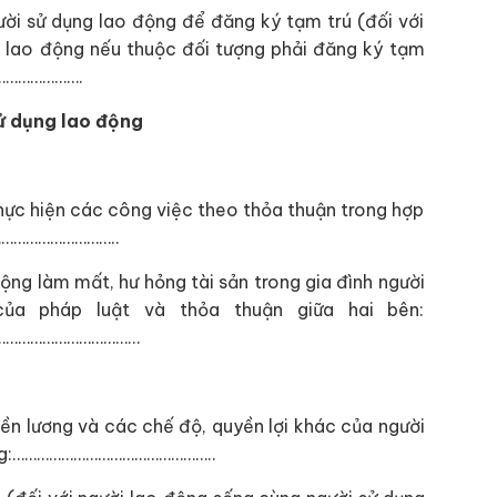
ười sử dụng lao động để đăng ký tạm trú (đối với
g lao động nếu thuộc đối tượng phải đăng ký tạm
………………….
sử dụng lao động
thực hiện các công việc theo thỏa thuận trong hợp
………………………..
động làm mất, hư hỏng tài sản trong gia đình người
ủa pháp luật và thỏa thuận giữa hai bên:
………………………………
iền lương và các chế độ, quyền lợi khác của người
đồng:…………………………………………..