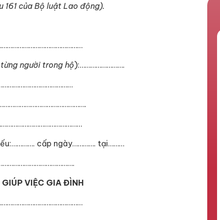
u 161 của Bộ luật Lao động).
…………………………………………
 từng người trong hộ
):…………………….
……………………………………
……………………………………………….
……………………………………………
ếu:…………. cấp ngày…………. tại………
………………………………….
 GIÚP VIỆC GIA ĐÌNH
…………………………………………