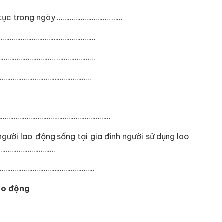
ên tục trong ngày:………………………………
……………………………………………………
……………………………………………………
……………………………………………………
):……………………………………………………………
người lao động sống tại gia đình người sử dụng lao
………………………..
………………………………………………..
ao động