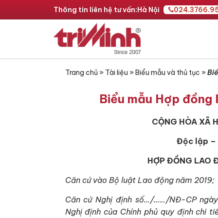
Thông tin liên hệ tư vấn:
Hà Nội
024.3766.9
Trang chủ
»
Tài liệu
»
Biểu mẫu và thủ tục
»
Biể
Biểu mẫu Hợp đồng l
CỘNG HÒA XÃ H
Độc lập –
HỢP ĐỒNG LAO Đ
Căn cứ vào Bộ luật Lao động năm 2019;
Căn cứ Nghị định số…/……/NĐ-CP ngày…
Nghị định của Chính phủ quy định chi ti