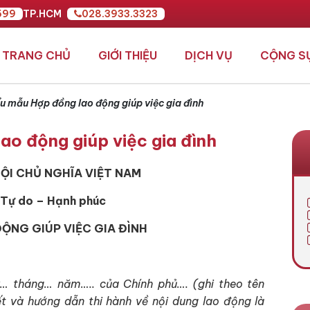
599
TP.HCM
028.3933.3323
TRANG CHỦ
GIỚI THIỆU
DỊCH VỤ
CỘNG S
u mẫu Hợp đồng lao động giúp việc gia đình
ao động giúp việc gia đình
ỘI CHỦ NGHĨA VIỆT NAM
 Tự do – Hạnh phúc
ỘNG GIÚP VIỆC GIA ĐÌNH
 tháng… năm….. của Chính phủ…. (ghi theo tên
ết và hướng dẫn thi hành về nội dung lao động là