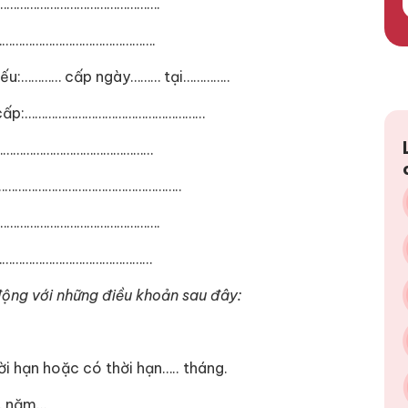
……………………………………………….
………………………………………….
ếu:………… cấp ngày……… tại…………..
hẩn cấp:………………………………………………
…………………………………………
………………………………………………………..
……………………………………………….
……………………………………………
động với những điều khoản sau đây:
i hạn hoặc có thời hạn….. tháng.
… năm…