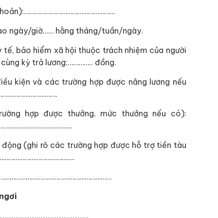
ển khoản):……………………………………………
 vào ngày/giờ…… hằng tháng/tuần/ngày.
tế, bảo hiểm xã hội thuộc trách nhiệm của người
 cùng kỳ trả lương:………….. đồng.
 điều kiện và các trường hợp được nâng lương nếu
…………………………….
trường hợp được thưởng, mức thưởng nếu có):
……………………………………
o động (ghi rõ các trường hợp được hỗ trợ tiền tàu
…………………………………………….
u có)………………………………………………………
 ngơi
………………………………………………….