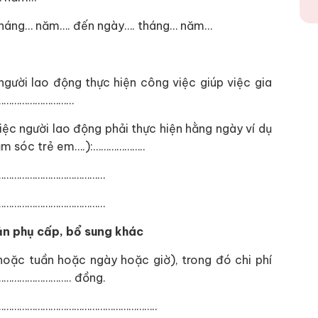
… tháng… năm…. đến ngày…. tháng… năm…
 người lao động thực hiện công việc giúp việc gia
…………………………
iệc người lao động phải thực hiện hằng ngày ví dụ
chăm sóc trẻ em….):………………..
……………………………………
……………………………………
ản phụ cấp, bổ sung khác
ặc tuần hoặc ngày hoặc giờ), trong đó chi phí
………………………….. đồng.
ó):……………………………………………………..