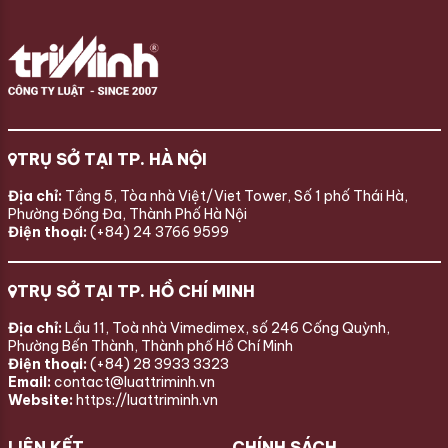
TRỤ SỞ TẠI TP. HÀ NỘI
Địa chỉ:
Tầng 5, Tòa nhà Việt/Viet Tower, Số 1 phố Thái Hà,
Phường Đống Đa, Thành Phố Hà Nội
Điện thoại:
(+84) 24 3766 9599
TRỤ SỞ TẠI TP. HỒ CHÍ MINH
Địa chỉ:
Lầu 11, Toà nhà Vimedimex, số 246 Cống Quỳnh,
Phường Bến Thành, Thành phố Hồ Chí Minh
Điện thoại:
(+84) 28 3933 3323
Email:
contact@luattriminh.vn
Website:
https://luattriminh.vn
LIÊN KẾT
CHÍNH SÁCH