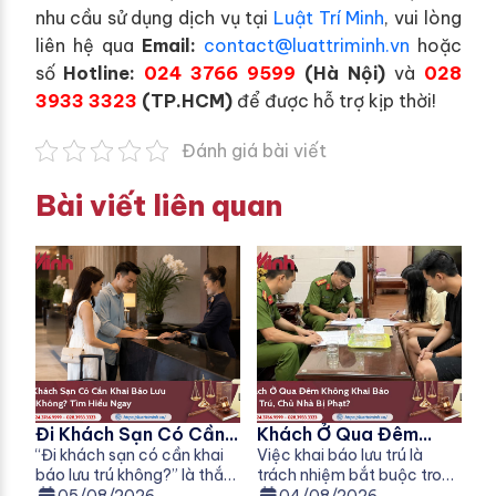
nhu cầu sử dụng dịch vụ tại
Luật Trí Minh
, vui lòng
liên hệ qua
Email:
contact@luattriminh.vn
hoặc
số
Hotline:
024 3766 9599
(Hà Nội)
và
028
3933 3323
(TP.HCM)
để được hỗ trợ kịp thời!
Đánh giá bài viết
Bài viết liên quan
Đi Khách Sạn Có Cần
Khách Ở Qua Đêm
Khai Báo Lưu Trú
“Đi khách sạn có cần khai
Không Khai Báo Lưu
Việc khai báo lưu trú là
báo lưu trú không?” là thắc
trách nhiệm bắt buộc trong
Không?
Trú, Chủ Nhà Bị Phạt
mắc của nhiều người khi đi
nhiều trường hợp theo quy
05/08/2026
04/08/2026