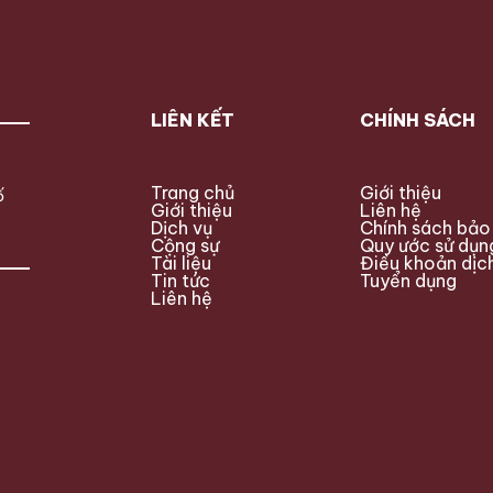
ật […]
điện tử trên mạng nếu không
thực hiện […]
LIÊN KẾT
CHÍNH SÁCH
Trang chủ
Giới thiệu
ố
Giới thiệu
Liên hệ
Dịch vụ
Chính sách bảo
Cộng sự
Quy ước sử dụn
Tài liệu
Điều khoản dịc
Tin tức
Tuyển dụng
Liên hệ