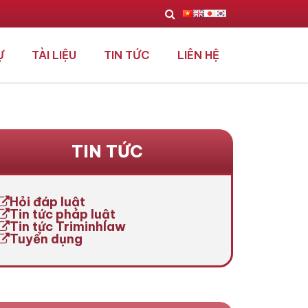
Ự
TÀI LIỆU
TIN TỨC
LIÊN HỆ
TIN TỨC
Hỏi đáp luật
Tin tức pháp luật
Tin tức Triminhlaw
Tuyển dụng