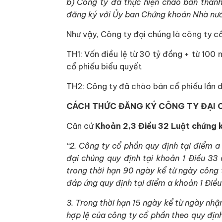
b) Công ty đã thực hiện chào bán thàn
đăng ký với Ủy ban Chứng khoán Nhà nước
Như vậy, Công ty đại chúng là công ty c
TH1: Vốn điều lệ từ 30 tỷ đồng + từ 100
cổ phiếu biểu quyết
TH2: Công ty đã chào bán cổ phiếu lần 
CÁCH THỨC ĐĂNG KÝ CÔNG TY ĐẠI
Căn cứ
Khoản 2,3 Điều 32 Luật chứng
“
2. Công ty cổ phần quy định tại điểm a
đại chúng quy định tại khoản
1
Điều 33
trong thời hạn 90 ngày kể từ ngày công
đáp ứng quy định tại điểm a khoản 1 Điều
3. Trong thời hạn 15 ngày kể từ ngày nh
hợp lệ của công ty cổ phần theo quy địn