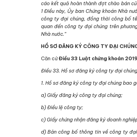
cáo kết quả hoàn thành đợt chào bán củ
1 Điều này, Ủy ban Chứng khoán Nhà nướ
công ty đại chúng, đồng thời công b
ố
t
quan đến công
t
y đại chúng trên phươn
Nh
à
nước.
”
HỒ SƠ ĐĂNG KÝ CÔNG TY ĐẠI CHÚN
Căn cứ
Điều 33 Luật chứng khoán 201
Điều 33. Hồ sơ đăng ký công ty đại chún
1. Hồ sơ đăng ký công ty đại chúng bao 
a) Giấy đăng ký công ty đại chúng;
b) Điều lệ công ty;
c) Giấy chứng nhận đăng ký doanh nghiệp
d) Bản công bố thông tin về công ty đạ