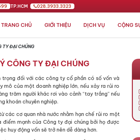
599
TP.HCM
028.3933.3323
TRANG CHỦ
GIỚI THIỆU
DỊCH VỤ
CỘNG S
 TY ĐẠI CHÚNG
Ý CÔNG TY ĐẠI CHÚNG
 trọng đối với các công ty cổ phần có số vốn và
uy mô của một doanh nghiệp lớn, nếu xảy ra rủi ro
hàng trăm người khác rơi vào cảnh “tay trắng” nếu
ứng khoán chuyên nghiệp.
t từ các cơ quan nhà nước nhằm hạn chế rủi ro một
 là điểm mạnh của Công ty đại chúng bởi họ được
iệc huy động vốn sẽ trở nên dễ dàng hơn.