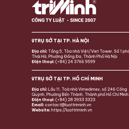
hiện có […]
dưới đây Lu
TRỤ SỞ TẠI TP. HÀ NỘI
Địa chỉ:
Tầng 5, Tòa nhà Việt/Viet Tower, Số 1 ph
Thái Hà, Phường Đống Đa, Thành Phố Hà Nội
Điện thoại:
(+84) 24 3766 9599
TRỤ SỞ TẠI TP. HỒ CHÍ MINH
Địa chỉ:
Lầu 11, Toà nhà Vimedimex, số 246 Cống
Quỳnh, Phường Bến Thành, Thành phố Hồ Chí Minh
Điện thoại:
(+84) 28 3933 3323
Email:
contact@luattriminh.vn
Website:
https://luattriminh.vn