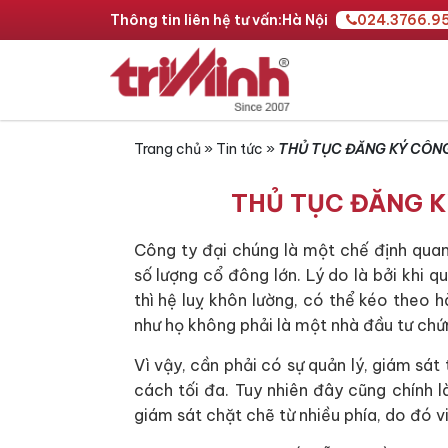
Thông tin liên hệ tư vấn:
Hà Nội
024.3766.9
Trang chủ
»
Tin tức
»
THỦ TỤC ĐĂNG KÝ CÔNG
THỦ TỤC ĐĂNG K
Công ty đại chúng là một chế định quan
số lượng cổ đông lớn. Lý do là bởi khi q
thì hệ luỵ khôn lường, có thể kéo theo 
như họ không phải là một nhà đầu tư ch
Vì vậy, cần phải có sự quản lý, giám sá
cách tối đa. Tuy nhiên đây cũng chính
giám sát chặt chẽ từ nhiều phía, do đó v