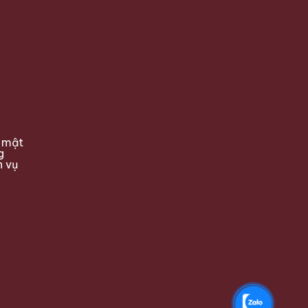
 mật
g
h vụ