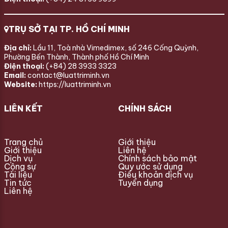
TRỤ SỞ TẠI TP. HỒ CHÍ MINH
Địa chỉ:
Lầu 11, Toà nhà Vimedimex, số 246 Cống Quỳnh,
Phường Bến Thành, Thành phố Hồ Chí Minh
Điện thoại:
(+84) 28 3933 3323
Email:
contact@luattriminh.vn
Website:
https://luattriminh.vn
LIÊN KẾT
CHÍNH SÁCH
Trang chủ
Giới thiệu
Giới thiệu
Liên hệ
Dịch vụ
Chính sách bảo mật
Cộng sự
Quy ước sử dụng
Tài liệu
Điều khoản dịch vụ
Tin tức
Tuyển dụng
Liên hệ