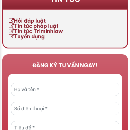
yếu đối với doanh nghiệp
chỉ là thông tin chưa được
cung cấp dịch vụ trò chơi
kiểm chứng? Bài viết hôm
điện tử trên mạng nếu
nay […]
Hỏi đáp luật
không thực hiện […]
Tin tức pháp luật
Tin tức Triminhlaw
Tuyển dụng
ĐĂNG KÝ TƯ VẤN NGAY!