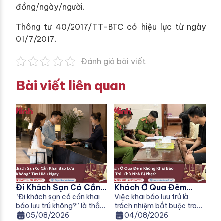
đồng/ngày/người.
Thông tư 40/2017/TT-BTC có hiệu lực từ ngày
01/7/2017.
Đánh giá bài viết
Bài viết liên quan
Đi Khách Sạn Có Cần
Khách Ở Qua Đêm
Khai Báo Lưu Trú
“Đi khách sạn có cần khai
Không Khai Báo Lưu
Việc khai báo lưu trú là
báo lưu trú không?” là thắc
trách nhiệm bắt buộc trong
Không?
Trú, Chủ Nhà Bị Phạt
mắc của nhiều người khi đi
nhiều trường hợp theo quy
05/08/2026
04/08/2026
Không?