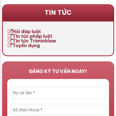
xử phạt hành chính theo
tăng mức phạt lên 50 triệu
Nghị định 174/2026/NĐ-
đồng? Liệu đây là quy định
TIN TỨC
CP. Mức phạt áp dụng chủ
mới sắp được áp dụng hay
yếu đối với doanh nghiệp
chỉ là thông tin chưa được
cung cấp dịch vụ trò chơi
kiểm chứng? Bài viết hôm
điện tử trên mạng nếu
nay […]
Hỏi đáp luật
không thực hiện […]
Tin tức pháp luật
Tin tức Triminhlaw
Tuyển dụng
ĐĂNG KÝ TƯ VẤN NGAY!