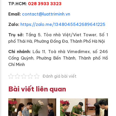
TP.HCM:
028 3933 3323
E
mail:
contact@luattriminh.vn
Zalo:
https://zalo.me/1348045542689641225
Trụ sở:
Tầng 5, Tòa nhà Việt/Viet Tower, Số 1
phố Thái Hà, Phường Đống Đa, Thành Phố Hà Nội
Chi nhánh:
Lầu 11, Toà nhà Vimedimex, số 246
Cống Quỳnh, Phường Bến Thành, Thành phố Hồ
Chí Minh
Đánh giá bài viết
Bài viết liên quan