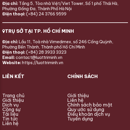
Địa chỉ:
Tầng 5, Tòa nhà Việt/Viet Tower, Số 1 phố Thái Hà,
Phường Đống Đa, Thành Phố Hà Nội
Điện thoại:
(+84) 24 3766 9599
TRỤ SỞ TẠI TP. HỒ CHÍ MINH
Địa chỉ:
Lầu 11, Toà nhà Vimedimex, số 246 Cống Quỳnh,
Phường Bến Thành, Thành phố Hồ Chí Minh
Điện thoại:
(+84) 28 3933 3323
Email:
contact@luattriminh.vn
Website:
https://luattriminh.vn
LIÊN KẾT
CHÍNH SÁCH
Trang chủ
Giới thiệu
Giới thiệu
Liên hệ
Dịch vụ
Chính sách bảo mật
Cộng sự
Quy ước sử dụng
Tài liệu
Điều khoản dịch vụ
Tin tức
Tuyển dụng
Liên hệ