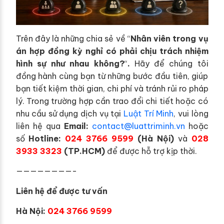
Trên đây là những chia sẻ về “
Nhân viên trong vụ
án hợp đồng kỳ nghỉ có phải chịu trách nhiệm
hình sự như nhau không?
“
.
Hãy để chúng tôi
đồng hành cùng bạn từ những bước đầu tiên, giúp
bạn tiết kiệm thời gian, chi phí và tránh rủi ro pháp
lý.
Trong trường hợp cần trao đổi chi tiết hoặc có
nhu cầu sử dụng dịch vụ tại
Luật Trí Minh
, vui lòng
liên hệ qua
Email:
contact@luattriminh.vn
hoặc
số
Hotline:
024 3766 9599
(Hà Nội)
và
028
3933 3323
(TP.HCM)
để được hỗ trợ kịp thời.
————————-
Liên hệ để được tư vấn
Hà Nội:
024 3766 9599