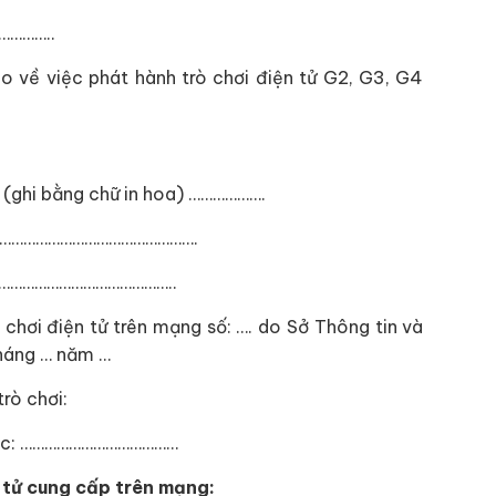
…………..
o về việc phát hành trò chơi điện tử G2, G3, G4
: (ghi bằng chữ in hoa) ……………….
………………………………………………….
………………………………………..
 chơi điện tử trên mạng số: …. do Sở Thông tin và
háng … năm …
trò chơi:
 lạc: …………………………………
n tử cung cấp trên mạng: