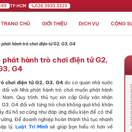
599
TP.HCM
028.3933.3323
TRANG CHỦ
GIỚI THIỆU
DỊCH VỤ
CỘNG S
phát hành trò chơi điện tử G2, G3, G4
phát hành trò chơi điện tử G2,
G3, G4
rò chơi điện tử G2, G3, G4
do cơ quan nhà nước
 đối với Nhà phát hành trò chơi muốn phát hành
ệt Nam. Quy trình, thủ tục xin cấp Giấy xác nhận
, G3, G4 đối với từng trò chơi không quá khó khăn
y đủ hồ sơ cũng như đáp ứng điều kiện để có thể
trường. Để doanh nghiệp hoàn thành thủ tục nhanh
háp lý,
Luật Trí Minh
sẽ giúp bạn hiểu rõ hơn về