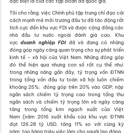
đặc biệt là của các tập đoàn đa quốc gia.
Tôi cho rằng, việc Chính phủ tập trung chỉ đạo cải
cách mạnh mẽ môi trương đầu tư đã tác động rất
tích cực đến khu vực FDI và được cộng đồng các
nhà đầu tư nước ngoài đánh giá cao. Khu
vực
doanh nghiệp FDI
đã và đang có những
đóng góp ngày càng quan trọng cho sự phát triển
kinh tế – xã hội của Việt Nam. Những đóng góp
đó thể hiện qua nhưng con số rất cụ thể như:
trong những năng gần đây, tỷ trọng vốn ĐTNN
trong tổng vốn đầu tư toàn xã hội luôn chiếm
khoảng 25%; đóng góp trên 20% vào GDP; nộp
ngân sách chiếm tỷ trọng cao trong tổng thu
ngân sách và chiếm tỷ trọng lớn và ngày càng
tăng trong tổng kim ngạch xuất của Việt
Nam (năm 2016 xuất khẩu của khu vực ĐTNN
đạt 126,28 tỷ USD, tăng 11% so với cùng kỳ
năm; tạo hàng triệu việc làm cho người lao động.