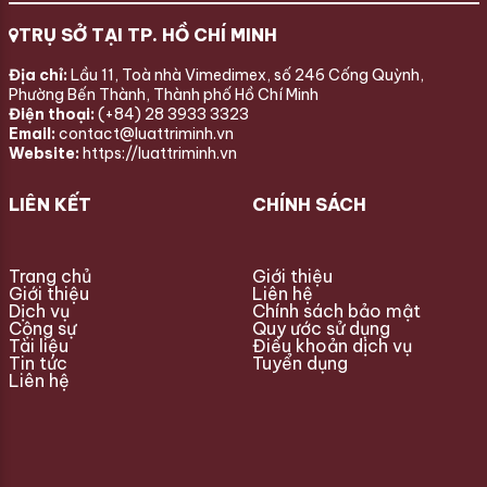
TRỤ SỞ TẠI TP. HỒ CHÍ MINH
Địa chỉ:
Lầu 11, Toà nhà Vimedimex, số 246 Cống Quỳnh,
Phường Bến Thành, Thành phố Hồ Chí Minh
Điện thoại:
(+84) 28 3933 3323
Email:
contact@luattriminh.vn
Website:
https://luattriminh.vn
LIÊN KẾT
CHÍNH SÁCH
Trang chủ
Giới thiệu
Giới thiệu
Liên hệ
Dịch vụ
Chính sách bảo mật
Cộng sự
Quy ước sử dụng
Tài liệu
Điều khoản dịch vụ
Tin tức
Tuyển dụng
Liên hệ