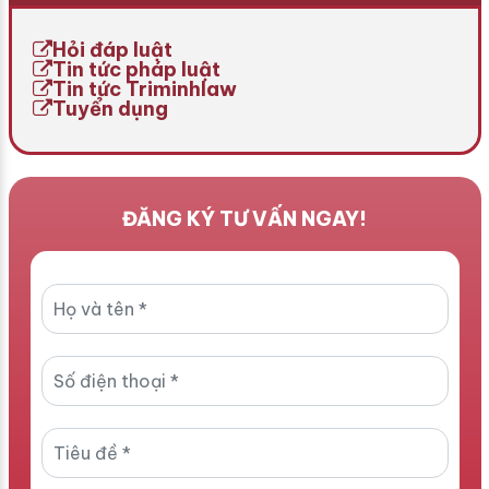
cung cấp dịch vụ trò chơi
kiểm chứng? Bài viết hôm
điện tử trên mạng nếu
nay […]
Hỏi đáp luật
không thực hiện […]
Tin tức pháp luật
Tin tức Triminhlaw
Tuyển dụng
ĐĂNG KÝ TƯ VẤN NGAY!