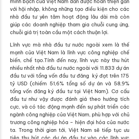
minh bạch của Việt Nam dần được hoàn thiện gắn
với hội nhập, không những tạo điều kiện cho các
nhà đầu tư yên tâm hoạt động lâu dài mà còn
giúp các doanh nghiệp tham gia chuỗi cung ứng,
chuỗi giá trị toàn cầu một cách thuận lợi.
Lĩnh vực mà nhà đầu tư nước ngoài xem là thế
mạnh của Việt Nam là lĩnh vực công nghiệp chế
biến, chế tạo.Tính đến nay, lĩnh vực này thu hút
nhiều nhất nhà đầu tư nước ngoài với 11.833 dự án
đầu tư với tổng vốn đầu tư đăng ký đạt trên 175
tỷ USD (chiếm 51,6% tổng số dự án và 58,9%
tổng vốn đăng ký đầu tư tại Việt Nam). Cơ cấu
đầu tư như vậy được đánh giá theo hướng tích
cực, và có tác động mạnh đến sự phát triển các
ngành công nghiệp của Việt Nam, phù hợp với chủ
trương công nghiệp hóa – hiện đại hóa của nước
ta. Trong thời gian tới, Việt Nam sẽ tiếp tục ưu
tiên thu hút các dự án đầu tư vào các lĩnh vực