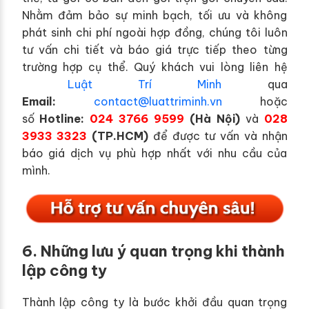
Nhằm đảm bảo sự minh bạch, tối ưu và không
phát sinh chi phí ngoài hợp đồng, chúng tôi luôn
tư vấn chi tiết và báo giá trực tiếp theo từng
trường hợp cụ thể. Quý khách vui lòng liên hệ
Luật Trí Minh
qua
E
mail:
contact@luattriminh.vn
hoặc
số
Hotline:
024 3766 9599
(Hà Nội)
và
028
3933 3323
(TP.HCM)
để được tư vấn và nhận
báo giá dịch vụ phù hợp nhất với nhu cầu của
mình.
6. Những lưu ý quan trọng khi thành
lập công ty
Thành lập công ty là bước khởi đầu quan trọng