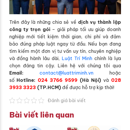
Trên đây là những chia sẻ về
dịch vụ thành lập
công ty trọn gói
– giải pháp tối ưu giúp doanh
nghiệp mới tiết kiệm thời gian, chi phí và đảm
bảo đúng pháp luật ngay từ đầu. Nếu bạn đang
tìm kiếm một đơn vị tư vấn uy tín, chuyên nghiệp
và đồng hành lâu dài,
Luật Trí Minh
chính là lựa
chọn đáng tin cậy. Liên hệ với chúng tôi qua
E
mail:
contact@luattriminh.vn
hoặc
số
Hotline:
024 3766 9599
(Hà Nội)
và
028
3933 3323
(TP.HCM)
để được hỗ trợ kịp thời!
Đánh giá bài viết
Bài viết liên quan