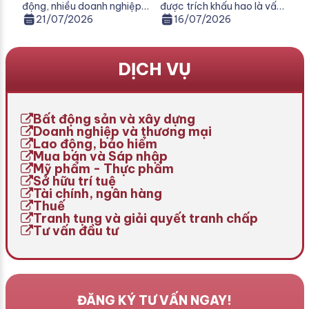
động, nhiều doanh nghiệp
được trích khấu hao là vấn
Nộp Thuế Môn Bài
Khấu Hao Theo Quy
lựa chọn phương án tạm
đề được nhiều doanh
21/07/2026
16/07/2026
Định Mới
ngừng hoạt động để tái cơ
nghiệp, kế toán và nhà đầu
cấu hoặc chờ đợi thời cơ
tư quan tâm khi thực hiện
phục hồi. Tuy nhiên, một
hạch toán tài sản cố định.
DỊCH VỤ
trong những nỗi lo lớn nhất
Việc trích khấu hao không
của chủ doanh nghiệp là
đúng quy định không chỉ
nghĩa vụ tài chính, đặc biệt
làm sai lệch chi phí sản
là thuế môn bài. Vậy, cách
xuất, kinh doanh mà còn có
Bất động sản và xây dựng
[…]
thể […]
Doanh nghiệp và thương mại
Lao động, bảo hiểm
Mua bán và Sáp nhập
Mỹ phẩm - Thực phẩm
Sở hữu trí tuệ
Tài chính, ngân hàng
Thuế
Tranh tụng và giải quyết tranh chấp
Tư vấn đầu tư
ĐĂNG KÝ TƯ VẤN NGAY!