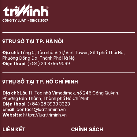
TRỤ SỞ TẠI TP. HÀ NỘI
Địa chỉ:
Tầng 5, Tòa nhà Việt/Viet Tower, Số 1 phố Thái Hà,
Phường Đống Đa, Thành Phố Hà Nội
Điện thoại:
(+84) 24 3766 9599
TRỤ SỞ TẠI TP. HỒ CHÍ MINH
Địa chỉ:
Lầu 11, Toà nhà Vimedimex, số 246 Cống Quỳnh,
Phường Bến Thành, Thành phố Hồ Chí Minh
Điện thoại:
(+84) 28 3933 3323
Email:
contact@luattriminh.vn
Website:
https://luattriminh.vn
LIÊN KẾT
CHÍNH SÁCH