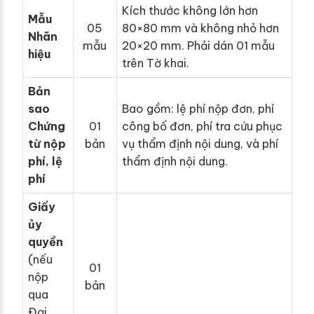
Kích thước không lớn hơn
Mẫu
05
80×80 mm và không nhỏ hơn
Nhãn
mẫu
20×20 mm. Phải dán 01 mẫu
hiệu
trên Tờ khai.
Bản
sao
Bao gồm: lệ phí nộp đơn, phí
Chứng
01
công bố đơn, phí tra cứu phục
từ nộp
bản
vụ thẩm định nội dung, và phí
phí, lệ
thẩm định nội dung.
phí
Giấy
ủy
quyền
(nếu
01
nộp
bản
qua
Đại