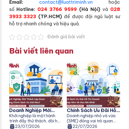
E
mail:
contact@luattriminh.vn
hoặc
số
Hotline:
024 3766 9599
(Hà Nội)
và
028
3933 3323
(TP.HCM)
để được đội ngũ luật sư
hỗ trợ nhanh chóng và hiệu quả.
Đánh giá bài viết
Bài viết liên quan
Doanh Nghiệp Mới
Chính Sách Ưu Đãi Hỗ
Thành Lập Được
Khởi nghiệp là một hành
Trợ Doanh Nghiệp Nhỏ
Doanh nghiệp nhỏ và vừa
trình đầy thử thách, đòi hỏi
(SME) đóng vai trò quan
Hưởng Chính Sách Ưu
Và Vừa
nhà đầu tư không chỉ cần ý
trọng trong sự phát triển
23/07/2026
22/07/2026
Đãi Nào?