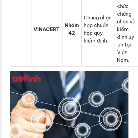
chức
chứng
Chứng nhận
nhận và
Nhóm
hợp chuẩn,
VINACERT
kiểm
42
hợp quy,
định uy
kiểm định.
tín tại
Việt
Nam.