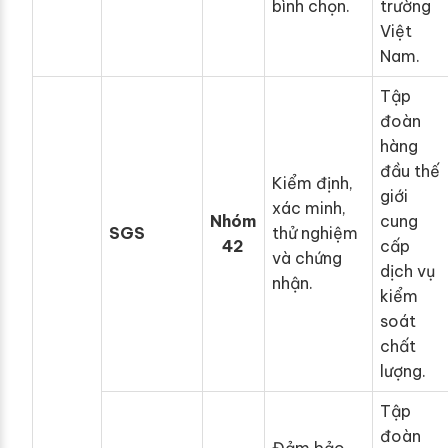
bình chọn.
trường
Việt
Nam.
Tập
đoàn
hàng
đầu thế
Kiểm định,
giới
xác minh,
Nhóm
cung
SGS
thử nghiệm
42
cấp
và chứng
dịch vụ
nhận.
kiểm
soát
chất
lượng.
Tập
đoàn