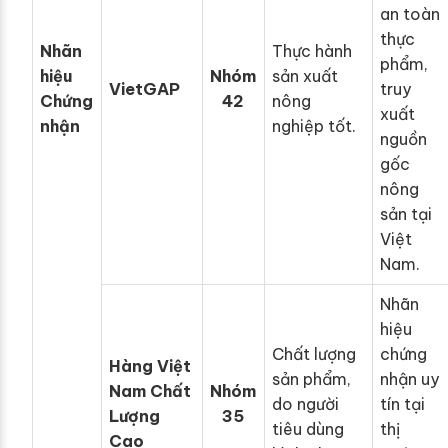
an toàn
thực
Nhãn
Thực hành
phẩm,
hiệu
Nhóm
sản xuất
VietGAP
truy
Chứng
42
nông
xuất
nhận
nghiệp tốt.
nguồn
gốc
nông
sản tại
Việt
Nam.
Nhãn
hiệu
Chất lượng
chứng
Hàng Việt
sản phẩm,
nhận uy
Nam Chất
Nhóm
do người
tín tại
Lượng
35
tiêu dùng
thị
Cao