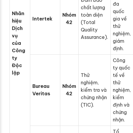
Đảm bảo
đa
chất lượng
quốc
Nhãn
Nhóm
toàn diện
Intertek
gia về
hiệu
42
(Total
thử
Dịch
Quality
nghiệm,
vụ
Assurance).
giám
của
định.
Công
ty
Công
Độc
ty quốc
lập
Thử
tế về
nghiệm,
thử
Bureau
Nhóm
kiểm tra và
nghiệm,
Veritas
42
chứng nhận
kiểm
(TIC).
định và
chứng
nhận.
Tổ