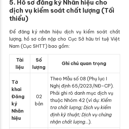
5. Hồ sơ đăng ký Nhãn hiệu cho
dịch vụ kiểm soát chất lượng (Tối
thiểu)
Để đăng ký nhãn hiệu dịch vụ kiểm soát chất
lượng, hồ sơ cần nộp cho Cục Sở hữu trí tuệ Việt
Nam (Cục SHTT) bao gồm:
Tài
Số
Ghi chú quan trọng
liệu
lượng
Theo Mẫu số 08 (Phụ lục I
Tờ
Nghị định 65/2023/NĐ-CP).
khai
Phải ghi rõ danh mục dịch vụ
Đăng
02
thuộc Nhóm 42 (ví dụ:
Kiểm
ký
bản
tra chất lượng; Dịch vụ kiểm
Nhãn
định kỹ thuật; Dịch vụ chứng
hiệu
nhận chất lượng
…).