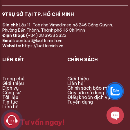
TRỤ SỞ TẠI TP. HỒ CHÍ MINH
Địa chỉ:
Lầu 11, Toà nhà Vimedimex, số 246 Cống Quỳnh,
Phường Bến Thành, Thành phố Hồ Chí Minh
Điện thoại:
(+84) 28 3933 3323
Email:
contact@luattriminh.vn
Website:
https://luattriminh.vn
LIÊN KẾT
CHÍNH SÁCH
Trang chủ
Giới thiệu
Giới thiệu
Liên hệ
Dịch vụ
Chính sách bảo mật
Cộng sự
Quy ước sử dụng
Tài liệu
Điều khoản dịch vụ
Tin tức
Tuyển dụng
Liên hệ
Tư vấn ngay!