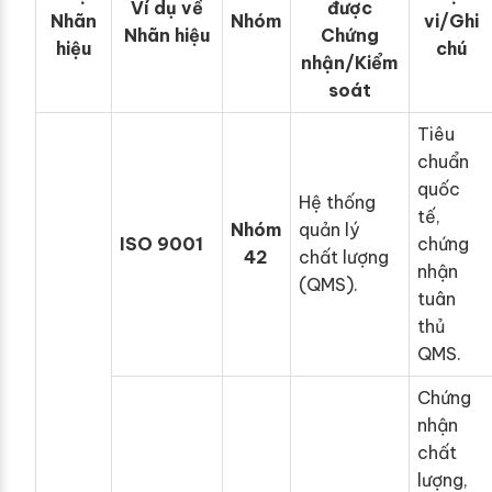
Ví dụ về
được
Nhãn
Nhóm
vi/Ghi
Nhãn hiệu
Chứng
hiệu
chú
nhận/Kiểm
soát
Tiêu
chuẩn
quốc
Hệ thống
tế,
Nhóm
quản lý
ISO 9001
chứng
42
chất lượng
nhận
(QMS).
tuân
thủ
QMS.
Chứng
nhận
chất
lượng,