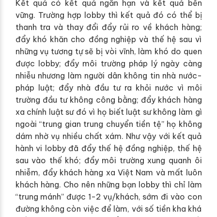
Kết quả có kết quả ngắn hạn và kết quả bền
vững. Trường hợp lobby thì kết quả đó có thể bị
thanh tra và thay đổi đẩy rủi ro về khách hàng;
đẩy khó khăn cho đồng nghiệp và thế hệ sau vì
những vụ tương tự sẽ bị vòi vĩnh, làm khó do quen
được lobby; đẩy môi trường pháp lý ngày càng
nhiễu nhương làm người dân không tin nhà nước-
pháp luật; đẩy nhà đầu tư ra khỏi nước vì môi
trường đầu tư không công bằng; đẩy khách hàng
xa chính luật sư đó vì họ biết luật sư không làm gì
ngoài “trung gian trung chuyển tiền tệ” họ không
dám nhờ vụ nhiều chất xám. Như vậy với kết quả
hành vi lobby đã đẩy thế hệ đồng nghiệp, thế hệ
sau vào thế khó; đẩy môi trường xung quanh ôi
nhiễm, đẩy khách hàng xa Việt Nam và mất luôn
khách hàng. Cho nên những bạn lobby thì chỉ làm
“trung mánh” được 1-2 vụ/khách, sớm đi vào con
đường không còn việc để làm, với số tiền kha khá