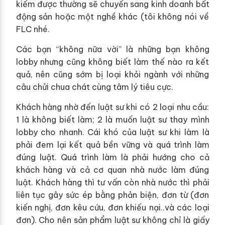
kiếm được thường sẽ chuyển sang kinh doanh bất
động sản hoặc một nghề khác (tôi không nói về
FLC nhé.
Các bạn “không nữa vời” là những bạn không
lobby nhưng cũng không biết làm thế nào ra kết
quả, nên cũng sớm bị loại khỏi ngành với những
câu chửi chua chát cùng tâm lý tiêu cực.
Khách hàng nhờ đến luật sư khi có 2 loại nhu cầu:
1 là không biết làm; 2 là muốn luật sư thay mình
lobby cho nhanh. Cái khó của luật sư khi làm là
phải đem lại kết quả bền vững và quá trình làm
đúng luật. Quá trình làm là phải hướng cho cả
khách hàng và cả cơ quan nhà nước làm đúng
luật. Khách hàng thì tư vấn còn nhà nước thì phải
liên tục gây sức ép bằng phản biện, đơn từ (đơn
kiến nghị, đơn kêu cứu, đơn khiếu nại..và các loại
đơn). Cho nên sản phẩm luật sư không chỉ là giấy