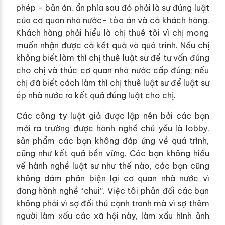
phép – bản án, ẩn phía sau đó phải là sự đúng luật
của cơ quan nhà nước- tòa án và cả khách hàng.
Khách hàng phải hiểu là chị thuê tôi vì chị mong
muốn nhận được cả kết quả và quá trình. Nếu chị
không biết làm thì chị thuê luật sư để tư vấn đúng
cho chị và thúc cơ quan nhà nước cấp đúng; nếu
chị đã biết cách làm thì chị thuê luật sư để luật sư
ép nhà nước ra kết quả đúng luật cho chị.
Các công ty luật giả được lập nên bởi các bạn
mới ra trường được hành nghề chủ yếu là lobby,
sản phẩm các bạn không đáp ứng về quá trình,
cũng như kết quả bền vững. Các bạn không hiểu
về hành nghề luật sư như thế nào, các bạn cũng
không dám phản biện lại cơ quan nhà nước vì
đang hành nghề “chui”. Việc tôi phản đối các bạn
không phải vì sợ đối thủ cạnh tranh mà vì sợ thêm
người làm xấu các xã hội này, làm xấu hình ảnh