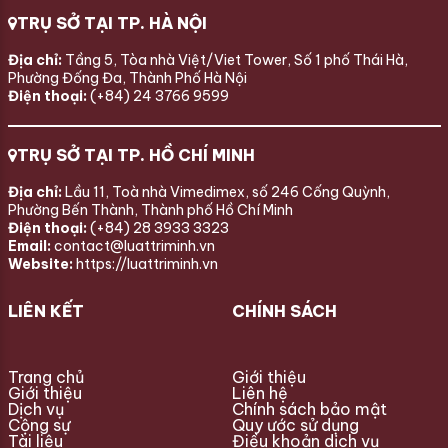
TRỤ SỞ TẠI TP. HÀ NỘI
Địa chỉ:
Tầng 5, Tòa nhà Việt/Viet Tower, Số 1 phố Thái Hà,
Phường Đống Đa, Thành Phố Hà Nội
Điện thoại:
(+84) 24 3766 9599
TRỤ SỞ TẠI TP. HỒ CHÍ MINH
Địa chỉ:
Lầu 11, Toà nhà Vimedimex, số 246 Cống Quỳnh,
Phường Bến Thành, Thành phố Hồ Chí Minh
Điện thoại:
(+84) 28 3933 3323
Email:
contact@luattriminh.vn
Website:
https://luattriminh.vn
LIÊN KẾT
CHÍNH SÁCH
Trang chủ
Giới thiệu
Giới thiệu
Liên hệ
Dịch vụ
Chính sách bảo mật
Cộng sự
Quy ước sử dụng
Tài liệu
Điều khoản dịch vụ