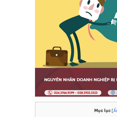
Mục lục
[
Ẩ