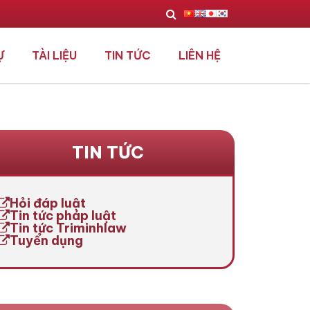
Ự
TÀI LIỆU
TIN TỨC
LIÊN HỆ
TIN TỨC
Hỏi đáp luật
Tin tức pháp luật
Tin tức Triminhlaw
Tuyển dụng