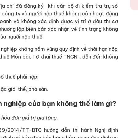
a chỉ đã đăng ký: khi cán bộ đi kiểm tra trụ sở
u công ty và người nộp thuế không còn hoạt động
oanh và không xác định được vị trí ở đâu thì cơ
phương lập biên bản xác nhận về tình trạng không
ủa người nộp thuế.
 nghiệp không nắm vững quy định về thời hạn nộp
i thuế Môn bài, Tờ khai thuế TNCN… dẫn đến không
ố thuế phải nộp;
 giải thể, phá sản.
h nghiệp của bạn không thể làm gì?
óa đơn giá trị gia tăng.
39/2014/TT-BTC hướng dẫn thi hành Nghị định
ịnh về hóa đơn bán hàng hóa, cung ứng dịch vụ