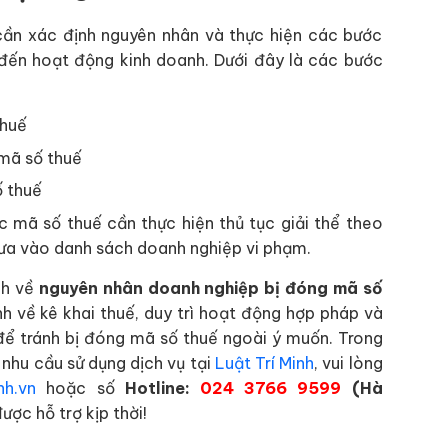
cần xác định nguyên nhân và thực hiện các bước
đến hoạt động kinh doanh. Dưới đây là các bước
thuế
mã số thuế
ố thuế
 mã số thuế cần thực hiện thủ tục giải thể theo
 đưa vào danh sách doanh nghiệp vi phạm.
nh về
nguyên nhân doanh nghiệp bị đóng mã số
nh về kê khai thuế, duy trì hoạt động hợp pháp và
 để tránh bị đóng mã số thuế ngoài ý muốn. Trong
 nhu cầu sử dụng dịch vụ tại
Luật Trí Minh
, vui lòng
nh.vn
hoặc số
Hotline:
024 3766 9599
(Hà
ược hỗ trợ kịp thời!